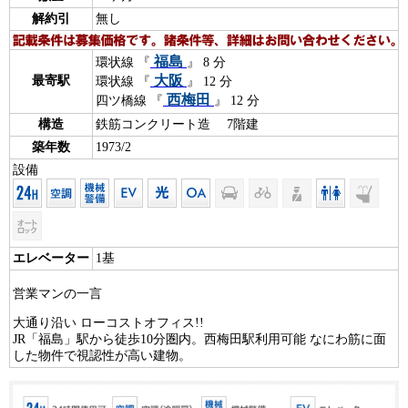
解約引
無し
福島
環状線 『
』 8 分
大阪
最寄駅
環状線 『
』 12 分
西梅田
四ツ橋線 『
』 12 分
構造
鉄筋コンクリート造 7階建
築年数
1973/2
設備
エレベーター
1基
営業マンの一言
大通り沿い ローコストオフィス!!
JR「福島」駅から徒歩10分圏内。西梅田駅利用可能 なにわ筋に面
した物件で視認性が高い建物。