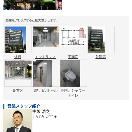
外観
エントランス
平面図
外観②
1F玄関
1階、EVホール
各階、シャワー
トイレ
営業スタッフ紹介
中阪 浩之
ナカサカ ヒロユキ