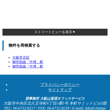
ストリートビューを表示▼
物件を再検索する
大阪市北区
御堂筋線「
中津
」駅
御堂筋線「
中津
」駅
プライバシーポリシー
サイトマップ
貸事務所 大阪は賃貸オフィスサービス
大阪市中央区北久宝寺町4丁目3番5号 本町サミットビル5階
TEL: 06-6732-8217 / FAX: 06-6732-8218 / E-mail: info@chintai-