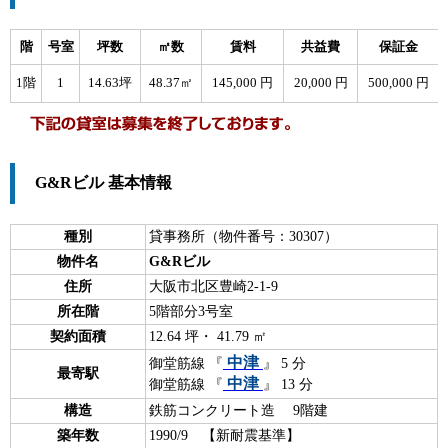
階
号室
坪数
㎡数
賃料
共益費
保証金
1階
1
14.63坪
48.37㎡
145,000 円
20,000 円
500,000 円
G&Rビル 基本情報
種別
貸事務所（物件番号：30307）
物件名
G&Rビル
住所
大阪市北区豊崎2-1-9
所在階
5階部分3号室
契約面積
12.64 坪・ 41.79 ㎡
中津
御堂筋線 『
』 5 分
最寄駅
中津
御堂筋線 『
』 13 分
構造
鉄筋コンクリート造 9階建
築年数
1990/9 【新耐震基準】