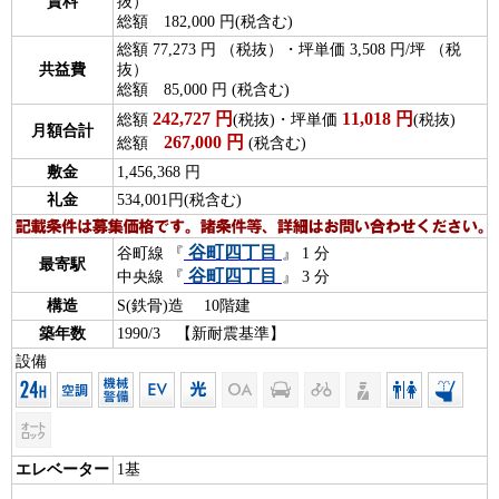
賃料
抜）
総額 182,000 円(税含む)
総額 77,273 円 （税抜）・坪単価 3,508 円/坪 （税
共益費
抜）
総額 85,000 円 (税含む)
242,727
円
11,018
円
総額
(税抜)・坪単価
(税抜)
月額合計
267,000
円
総額
(税含む)
敷金
1,456,368 円
礼金
534,001円(税含む)
谷町四丁目
谷町線 『
』 1 分
最寄駅
谷町四丁目
中央線 『
』 3 分
構造
S(鉄骨)造 10階建
築年数
1990/3 【新耐震基準】
設備
エレベーター
1基