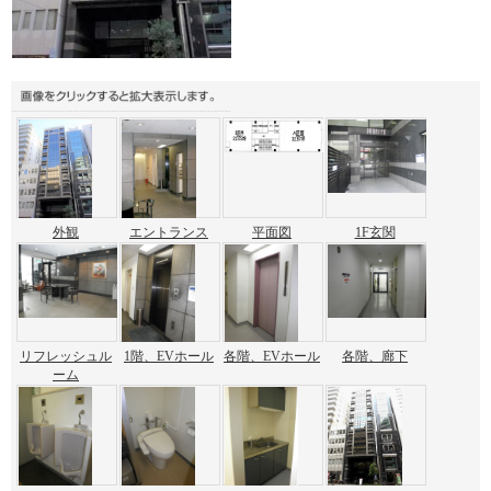
外観
エントランス
平面図
1F玄関
リフレッシュル
1階、EVホール
各階、EVホール
各階、廊下
ーム