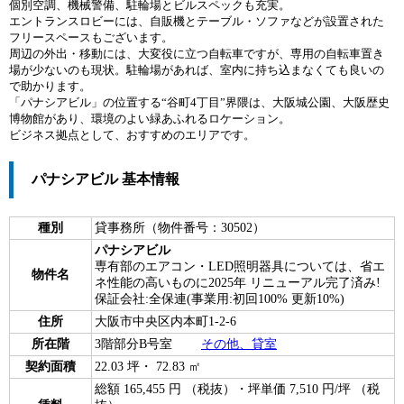
個別空調、機械警備、駐輪場とビルスペックも充実。
エントランスロビーには、自販機とテーブル・ソファなどが設置された
フリースペースもございます。
周辺の外出・移動には、大変役に立つ自転車ですが、専用の自転車置き
場が少ないのも現状。駐輪場があれば、室内に持ち込まなくても良いの
で助かります。
「パナシアビル」の位置する“谷町4丁目”界隈は、大阪城公園、大阪歴史
博物館があり、環境のよい緑あふれるロケーション。
ビジネス拠点として、おすすめのエリアです。
パナシアビル 基本情報
種別
貸事務所（物件番号：30502）
パナシアビル
専有部のエアコン・LED照明器具については、省エ
物件名
ネ性能の高いものに2025年 リニューアル完了済み!
保証会社:全保連(事業用:初回100% 更新10%)
住所
大阪市中央区内本町1-2-6
所在階
3階部分B号室
その他、貸室
契約面積
22.03 坪・ 72.83 ㎡
総額 165,455 円 （税抜）・坪単価 7,510 円/坪 （税