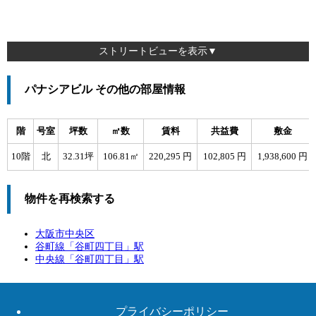
ストリートビューを表示▼
パナシアビル その他の部屋情報
階
号室
坪数
㎡数
賃料
共益費
敷金
10階
北
32.31坪
106.81㎡
220,295 円
102,805 円
1,938,600 円
物件を再検索する
大阪市中央区
谷町線「
谷町四丁目
」駅
中央線「
谷町四丁目
」駅
プライバシーポリシー