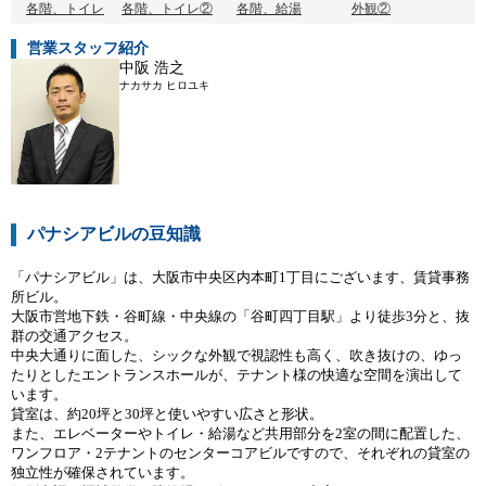
各階、トイレ
各階、トイレ②
各階、給湯
外観②
営業スタッフ紹介
中阪 浩之
ナカサカ ヒロユキ
パナシアビルの豆知識
「パナシアビル」は、大阪市中央区内本町1丁目にございます、賃貸事務
所ビル。
大阪市営地下鉄・谷町線・中央線の「谷町四丁目駅」より徒歩3分と、抜
群の交通アクセス。
中央大通りに面した、シックな外観で視認性も高く、吹き抜けの、ゆっ
たりとしたエントランスホールが、テナント様の快適な空間を演出して
います。
貸室は、約20坪と30坪と使いやすい広さと形状。
また、エレベーターやトイレ・給湯など共用部分を2室の間に配置した、
ワンフロア・2テナントのセンターコアビルですので、それぞれの貸室の
独立性が確保されています。