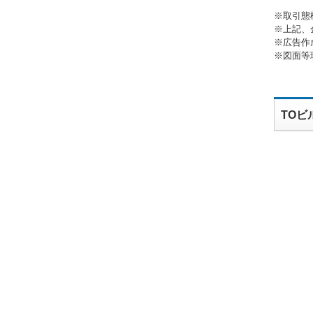
※取引態
※上記、
※広告作
※図面等
TOビ