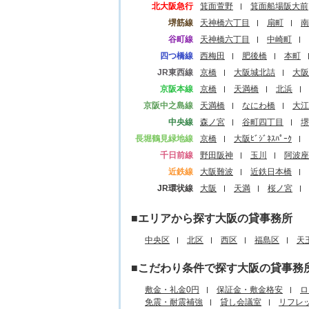
北大阪急行
箕面萱野
箕面船場阪大前
堺筋線
天神橋六丁目
扇町
南
谷町線
天神橋六丁目
中崎町
四つ橋線
西梅田
肥後橋
本町
JR東西線
京橋
大阪城北詰
大阪
京阪本線
京橋
天満橋
北浜
京阪中之島線
天満橋
なにわ橋
大江
中央線
森ノ宮
谷町四丁目
堺
長堀鶴見緑地線
京橋
大阪ﾋﾞｼﾞﾈｽﾊﾟｰｸ
千日前線
野田阪神
玉川
阿波座
近鉄線
大阪難波
近鉄日本橋
JR環状線
大阪
天満
桜ノ宮
■エリアから探す大阪の貸事務所
中央区
北区
西区
福島区
天
■こだわり条件で探す大阪の貸事務
敷金・礼金0円
保証金・敷金格安
ロ
免震・耐震補強
貸し会議室
リフレ