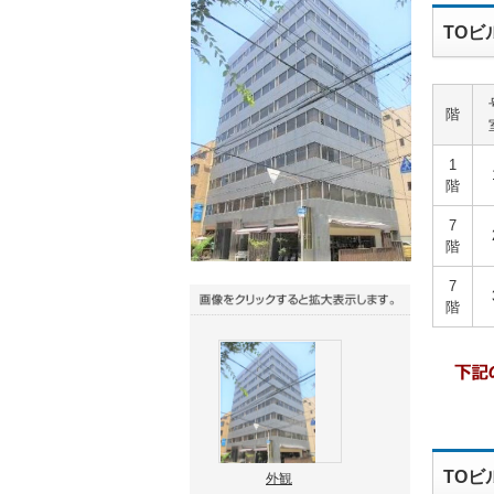
TOビ
階
1
階
7
階
7
階
TOビ
外観