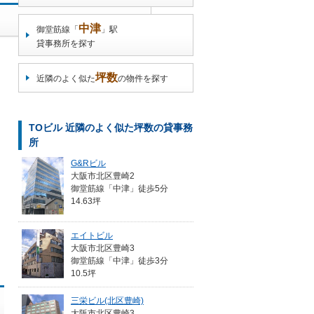
中津
御堂筋線「
」駅
貸事務所を探す
坪数
近隣のよく似た
の物件を探す
TOビル 近隣のよく似た坪数の貸事務
所
G&Rビル
大阪市北区豊崎2
御堂筋線「中津」徒歩5分
14.63坪
エイトビル
大阪市北区豊崎3
御堂筋線「中津」徒歩3分
10.5坪
三栄ビル(北区豊崎)
大阪市北区豊崎3