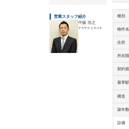
種別
営業スタッフ紹介
中阪 浩之
ナカサカ ヒロユキ
物件
住所
所在
契約
最寄
構造
築年
設備