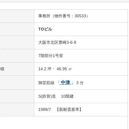
事務所（物件番号：30533）
名
TOビル
大阪市北区豊崎3-6-8
階
7階部分1号室
面積
14.2 坪・ 46.95 ㎡
駅
中津
御堂筋線 『
』 3 分
S(鉄骨)造 10階建
数
1988/7 【新耐震基準】