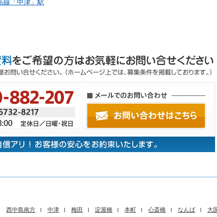
筋線「
中津
」駅
西中島南方
中津
梅田
淀屋橋
本町
心斎橋
なんば
大