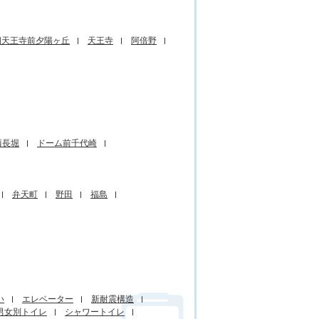
四天王寺前夕陽ヶ丘
天王寺
阿倍野
西長堀
ドーム前千代崎
弁天町
野田
福島
い
エレベーター
新耐震構造
男女別トイレ
シャワートイレ