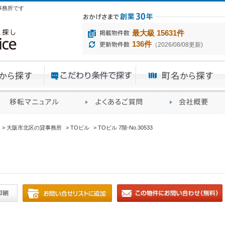
貸事務所です
最大級 15631件
136件
（2026/08/08更新)
エリアから探す
目的から探す
ME
ィス仲介実績
移転マニュアル
賃貸オフィスに関す
大阪市北区の貸事務所
TOビル
TOビル 7階-No.30533