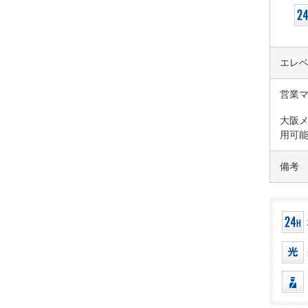
エレ
営業
大阪メ
用可能
備考