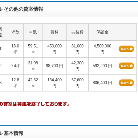
ル その他の貸室情報
号
坪数
㎡数
賃料
共益費
保証金
室
18.0
59.51
450,000
81,000
4,500,000
1
坪
㎡
円
円
円
31.08
42,300
2
9.4坪
98,700 円
592,200 円
㎡
円
12.8
42.32
134,400
57,600
3
806,400 円
坪
㎡
円
円
ル 基本情報