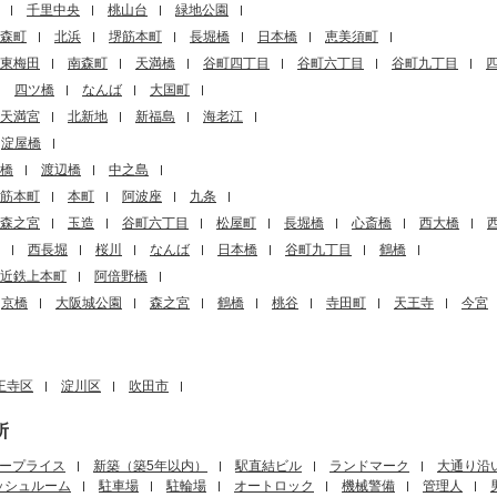
千里中央
桃山台
緑地公園
森町
北浜
堺筋本町
長堀橋
日本橋
恵美須町
東梅田
南森町
天満橋
谷町四丁目
谷町六丁目
谷町九丁目
四ツ橋
なんば
大国町
天満宮
北新地
新福島
海老江
淀屋橋
橋
渡辺橋
中之島
筋本町
本町
阿波座
九条
森之宮
玉造
谷町六丁目
松屋町
長堀橋
心斎橋
西大橋
西長堀
桜川
なんば
日本橋
谷町九丁目
鶴橋
近鉄上本町
阿倍野橋
京橋
大阪城公園
森之宮
鶴橋
桃谷
寺田町
天王寺
今宮
王寺区
淀川区
吹田市
所
ープライス
新築（築5年以内）
駅直結ビル
ランドマーク
大通り沿
ッシュルーム
駐車場
駐輪場
オートロック
機械警備
管理人