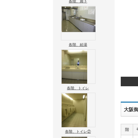
各階、廊下
各階、給湯
各階、トイレ
大阪御
階
各階、トイレ②