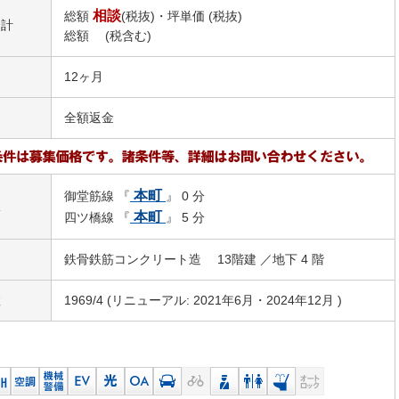
相談
総額
(税抜)・坪単価
(税抜)
合計
総額
(税含む)
12ヶ月
引
全額返金
本町
御堂筋線 『
』 0 分
駅
本町
四ツ橋線 『
』 5 分
鉄骨鉄筋コンクリート造 13階建 ／地下 4 階
数
1969/4 (リニューアル: 2021年6月・2024年12月 )