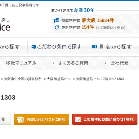
郎町4丁目にある貸事務所です
最大級 15634件
154件
（2026/08/07更新)
エリアから探す
目的から探す
ME
ィス仲介実績
移転マニュアル
賃貸オフィスに関す
大阪市中央区の貸事務所
大阪御堂筋ビル
大阪御堂筋ビル 12階-No.31303
1303