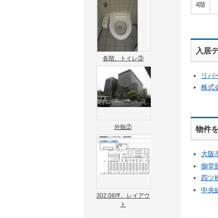
4階
入居
各階、トイレ③
リバ
株式
外観②
物件
大阪
御堂
四ツ
中央
302.08坪、レイアウ
ト