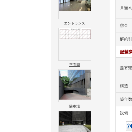
月額
エントランス
敷金
解約
平面図
最寄
構造
築年
駐車場
設備