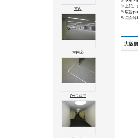
※取引態
※上記、
室内
※広告作
※図面等
大阪
室内②
OAフロア