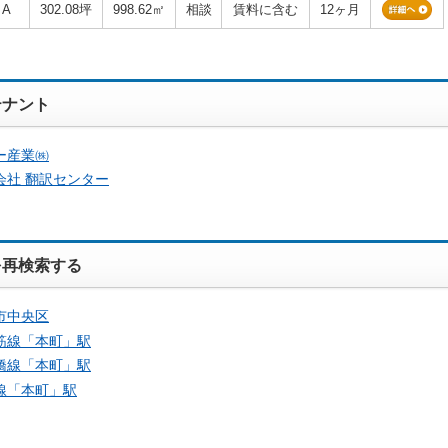
A
302.08坪
998.62㎡
相談
賃料に含む
12ヶ月
テナント
ー産業㈱
会社 翻訳センター
を再検索する
市中央区
筋線「
本町
」駅
橋線「
本町
」駅
線「
本町
」駅