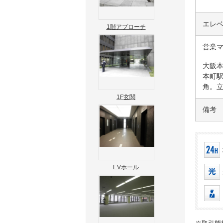
エレ
1階アプローチ
営業
大阪
本町
角。立
1F玄関
備考
EVホール