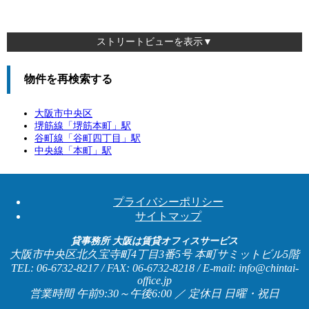
ストリートビューを表示▼
物件を再検索する
大阪市中央区
堺筋線「
堺筋本町
」駅
谷町線「
谷町四丁目
」駅
中央線「
本町
」駅
プライバシーポリシー
サイトマップ
貸事務所 大阪は賃貸オフィスサービス
大阪市中央区北久宝寺町4丁目3番5号 本町サミットビル5階
TEL: 06-6732-8217 / FAX: 06-6732-8218 / E-mail: info@chintai-
office.jp
営業時間 午前9:30～午後6:00 ／ 定休日 日曜・祝日