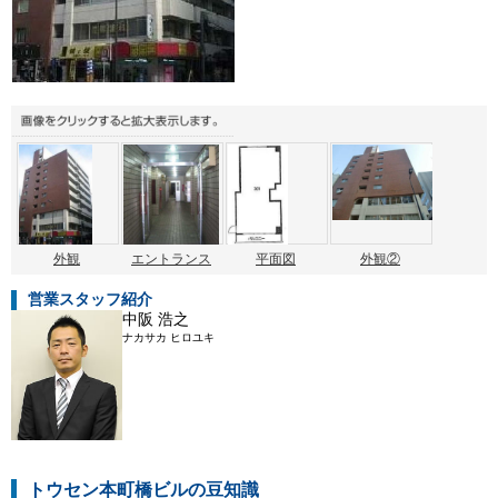
外観
エントランス
平面図
外観②
営業スタッフ紹介
中阪 浩之
ナカサカ ヒロユキ
トウセン本町橋ビルの豆知識