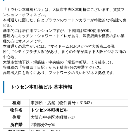
「トウセン本町橋ビル」は、大阪市中央区本町橋にございます、賃貸マ
ンション・オフィスビル。
本町通りに面した、白とブラウンのツートンカラーが特徴的な9階建て角
ビル。
基本的には居住用マンションですが、下層階はSOHO使用がOK。
部屋内にキッチン・シャワー・トイレがあり、深夜残業や徹夜の多い業
種の方にオススメです。
本町通りの北向かいには、“マイドームおおさか”や“大阪商工会議
所”、“シティプラザ大阪”があり、多くの企業が集まる大阪ビジネス街の
中心地。
大阪市営地下鉄・堺筋線・中央線の「堺筋本町駅」より徒歩5分。
谷町線の「谷町四丁目駅」からも徒歩7分の交通アクセス。
高速出入口も近くにあり、フットワークの良いビジネス拠点です。
トウセン本町橋ビル 基本情報
種別
事務所・店舗（物件番号：31342）
物件名
トウセン本町橋ビル
住所
大阪市中央区本町橋7-17
所在階
2階部分2号室