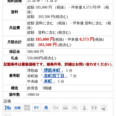
契約面積
21.58 坪・ 71.34 ㎡
総額 185,000 円 （税抜）・坪単価 8,573 円/坪 （税
賃料
抜）
総額 203,500 円(税含む)
総額 賃料に含む （税抜）・坪単価 賃料に含む （税
共益費
抜）
総額 賃料に含む (税含む)
185,000
円
8,573
円
総額
(税抜)・坪単価
(税抜)
月額合計
203,500
円
総額
(税含む)
保証金
500,000 円
礼金
550,000円(税含む)
堺筋本町
堺筋線 『
』 5 分
谷町四丁目
最寄駅
谷町線 『
』 7 分
本町
中央線 『
』 5 分
構造
鉄骨造 9階建
築年数
1980/10
設備