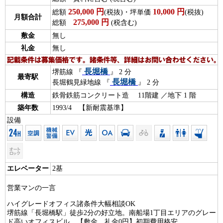
250,000
円
10,000
円
総額
(税抜)・坪単価
(税抜)
月額合計
275,000
円
総額
(税含む)
敷金
無し
礼金
無し
長堀橋
堺筋線 『
』 2 分
最寄駅
長堀橋
長堀鶴見緑地線 『
』 2 分
構造
鉄骨鉄筋コンクリート造 11階建 ／地下 1 階
築年数
1993/4 【新耐震基準】
設備
エレベーター
2基
営業マンの一言
ハイグレードオフィス諸条件大幅相談OK
堺筋線「長堀橋駅」徒歩2分の好立地。南船場1丁目エリアのグレー
ド高いオフィスビル。【敷金、礼金0円】初期費用格安