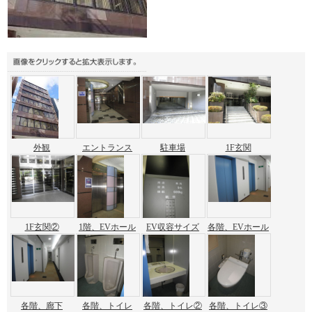
外観
エントランス
駐車場
1F玄関
1F玄関②
1階、EVホール
EV収容サイズ
各階、EVホール
各階、廊下
各階、トイレ
各階、トイレ②
各階、トイレ③