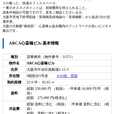
クの整った、快適オフィススペース。
一番のオススメポイントは、初期費用を抑えられること。
諸条件相談が可能ですので、是非ご相談くださいませ。
大阪市営地下鉄堺筋線・長堀鶴見緑地線の「長堀橋駅」から徒歩2分の交
通至便。
大阪の大動脈“御堂筋”・心斎橋も徒歩圏内のフットワークの良いビジネス
拠点です。
ARCA心斎橋ビル 基本情報
種別
貸事務所（物件番号：31372）
物件名
ARCA心斎橋ビル
住所
大阪市中央区南船場1-12-3
所在階
9階部分5号室
その他、貸室
契約面積
25.0 坪・ 82.65 ㎡
総額 250,000 円 （税抜）・坪単価 10,000 円/坪 （税
賃料
抜）
総額 275,000 円(税含む)
総額 賃料に含む （税抜）・坪単価 賃料に含む （税
共益費
抜）
総額 賃料に含む (税含む)