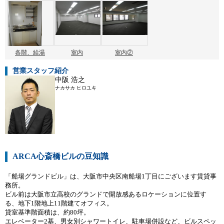
各階、給湯
室内
室内②
営業スタッフ紹介
中阪 浩之
ナカサカ ヒロユキ
ARCA心斎橋ビルの豆知識
「船場グランドビル」は、大阪市中央区南船場1丁目にございます賃貸事
務所。
ビル前は大阪市立高校のグランドで開放感あるロケーションに位置す
る、地下1階地上11階建てオフィス。
貸室基準階面積は、約80坪。
エレベーター2基、男女別シャワートイレ、駐車場併設など、ビルスペッ