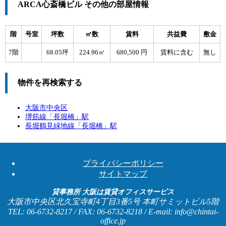
ARCA心斎橋ビル その他の部屋情報
階
号室
坪数
㎡数
賃料
共益費
敷金
7階
68.05坪
224.96㎡
680,500 円
賃料に含む
無し
物件を再検索する
大阪市中央区
堺筋線「
長堀橋
」駅
長堀鶴見緑地線「
長堀橋
」駅
プライバシーポリシー
サイトマップ
貸事務所 大阪は賃貸オフィスサービス
大阪市中央区北久宝寺町4丁目3番5号 本町サミットビル5階
TEL: 06-6732-8217 / FAX: 06-6732-8218 / E-mail: info@chintai-
office.jp