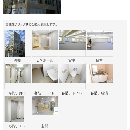
外観
ＥＶホール
貸室
貸室
各階、廊下
各階、トイレ
各階、トイレ
各階、給湯
各階、ＥＶ
玄関