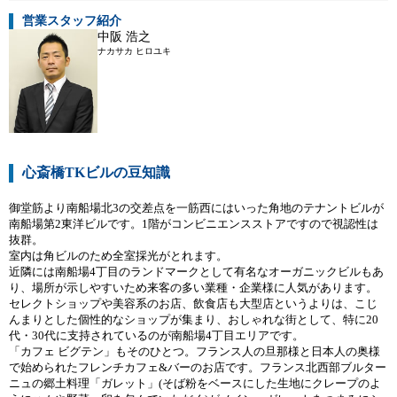
営業スタッフ紹介
中阪 浩之
ナカサカ ヒロユキ
心斎橋TKビルの豆知識
御堂筋より南船場北3の交差点を一筋西にはいった角地のテナントビルが
南船場第2東洋ビルです。1階がコンビニエンスストアですので視認性は
抜群。
室内は角ビルのため全室採光がとれます。
近隣には南船場4丁目のランドマークとして有名なオーガニックビルもあ
り、場所が示しやすいため来客の多い業種・企業様に人気があります。
セレクトショップや美容系のお店、飲食店も大型店というよりは、こじ
んまりとした個性的なショップが集まり、おしゃれな街として、特に20
代・30代に支持されているのが南船場4丁目エリアです。
「カフェ ビグテン」もそのひとつ。フランス人の旦那様と日本人の奥様
で始められたフレンチカフェ&バーのお店です。フランス北西部ブルター
ニュの郷土料理「ガレット」(そば粉をベースにした生地にクレープのよ