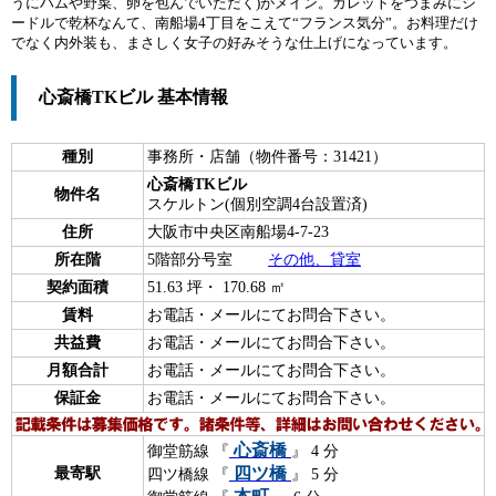
うにハムや野菜、卵を包んでいただく)がメイン。ガレットをつまみにシ
ードルで乾杯なんて、南船場4丁目をこえて“フランス気分”。お料理だけ
でなく内外装も、まさしく女子の好みそうな仕上げになっています。
心斎橋TKビル 基本情報
種別
事務所・店舗（物件番号：31421）
心斎橋TKビル
物件名
スケルトン(個別空調4台設置済)
住所
大阪市中央区南船場4-7-23
所在階
5階部分号室
その他、貸室
契約面積
51.63 坪・ 170.68 ㎡
賃料
お電話・メールにてお問合下さい。
共益費
お電話・メールにてお問合下さい。
月額合計
お電話・メールにてお問合下さい。
保証金
お電話・メールにてお問合下さい。
心斎橋
御堂筋線 『
』 4 分
四ツ橋
最寄駅
四ツ橋線 『
』 5 分