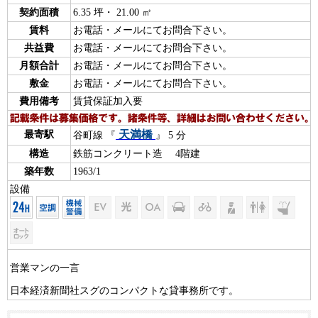
契約面積
6.35 坪・ 21.00 ㎡
賃料
お電話・メールにてお問合下さい。
共益費
お電話・メールにてお問合下さい。
月額合計
お電話・メールにてお問合下さい。
敷金
お電話・メールにてお問合下さい。
費用備考
賃貸保証加入要
天満橋
最寄駅
谷町線 『
』 5 分
構造
鉄筋コンクリート造 4階建
築年数
1963/1
設備
営業マンの一言
日本経済新聞社スグのコンパクトな貸事務所です。