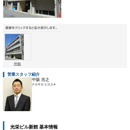
外観
営業スタッフ紹介
中阪 浩之
ナカサカ ヒロユキ
光栄ビル新館 基本情報