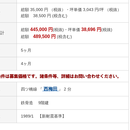
総額 35,000 円 （税抜）・坪単価 3,043 円/坪 （税抜）
費
総額 38,500 円 (税含む)
445,000
円
38,696
円
総額
(税抜)・坪単価
(税抜)
合計
489,500
円
総額
(税含む)
金
5ヶ月
4ヶ月
駅
西梅田
四ツ橋線 『
』 2 分
鉄骨造 9階建
数
1989/1 【新耐震基準】