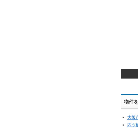
物件
大阪
四ツ