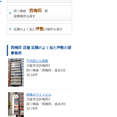
西梅田
四ツ橋線「
」駅
貸事務所を探す
坪数
近隣のよく似た
の物件を探す
西梅田 店舗 近隣のよく似た坪数の貸
事務所
千代田ビル西館
大阪市北区梅田2
四ツ橋線「西梅田」徒歩2分
10.16坪
桜橋ホワイトビル
大阪市北区梅田2
四ツ橋線「西梅田」徒歩3分
10.78坪