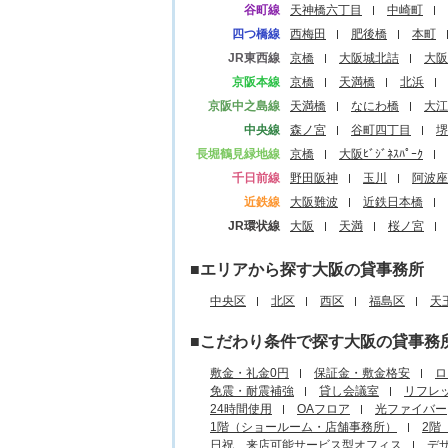
谷町線
天神橋六丁目
中崎町
四つ橋線
西梅田
肥後橋
本町
JR東西線
京橋
大阪城北詰
大阪
京阪本線
京橋
天満橋
北浜
京阪中之島線
天満橋
なにわ橋
大江
中央線
森ノ宮
谷町四丁目
堺
長堀鶴見緑地線
京橋
大阪ﾋﾞｼﾞﾈｽﾊﾟｰｸ
千日前線
野田阪神
玉川
阿波座
近鉄線
大阪難波
近鉄日本橋
JR環状線
大阪
天満
桜ノ宮
■エリアから探す大阪の貸事務所
中央区
北区
西区
福島区
天
■こだわり条件で探す大阪の貸事務
敷金・礼金0円
保証金・敷金格安
ロ
免震・耐震補強
貸し会議室
リフレ
24時間使用
OAフロア
光ファイバー
1階（ショールーム・店舗事務所）
2階
日祝、来店可能サービス型オフィス
デ