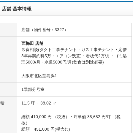
 店舗 基本情報
店舗（物件番号：3327）
西梅田 店舗
飲食相談(ダクト工事テナント・ガス工事テナント・定借
名
3年再契約料5万・エアコン残置)・看板代2万/月・ゴミ処
理5000/月・水道5000円/月(飲食は別途必要)
大阪市北区堂島浜1
階
1階部分号室
面積
11.5 坪・ 38.02 ㎡
総額 410,000 円 （税抜）・坪単価 35,652 円/坪 （税
抜）
総額 451,000 円(税含む)