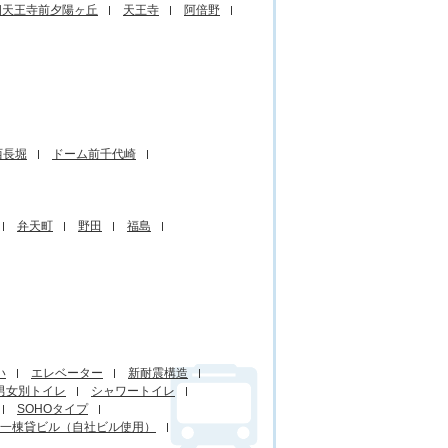
四天王寺前夕陽ヶ丘
天王寺
阿倍野
西長堀
ドーム前千代崎
弁天町
野田
福島
い
エレベーター
新耐震構造
男女別トイレ
シャワートイレ
SOHOタイプ
一棟貸ビル（自社ビル使用）