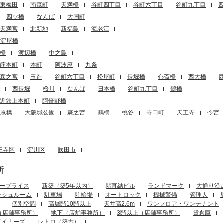
東梅田
南森町
天満橋
谷町四丁目
谷町六丁目
谷町九丁目
四ツ橋
なんば
大国町
天満宮
北新地
新福島
海老江
淀屋橋
橋
渡辺橋
中之島
筋本町
本町
阿波座
九条
森之宮
玉造
谷町六丁目
松屋町
長堀橋
心斎橋
西大橋
西長堀
桜川
なんば
日本橋
谷町九丁目
鶴橋
近鉄上本町
阿倍野橋
京橋
大阪城公園
森之宮
鶴橋
桃谷
寺田町
天王寺
今宮
王寺区
淀川区
吹田市
所
ープライス
新築（築5年以内）
駅直結ビル
ランドマーク
大通り沿
ッシュルーム
駐車場
駐輪場
オートロック
機械警備
管理人
個別空調
高層階10階以上
天井高2.6m
ワンフロア・ワンテナント
（店舗事務所）
地下（店舗事務所）
3階以上（店舗事務所）
貸倉庫
ザイナーズ
レトロ（築古）