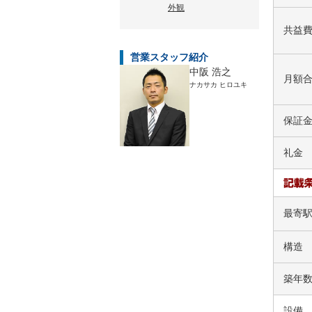
外観
共益
営業スタッフ紹介
中阪 浩之
月額
ナカサカ ヒロユキ
保証
礼金
最寄
構造
築年
設備