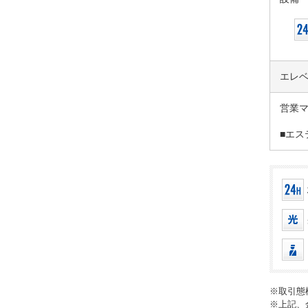
エレ
営業
■エス
※取引態
※上記、