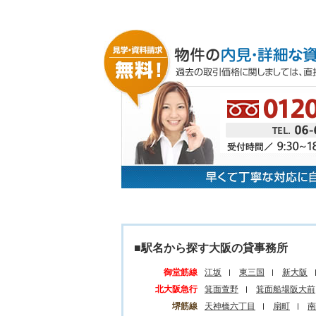
■駅名から探す大阪の貸事務所
御堂筋線
江坂
東三国
新大阪
北大阪急行
箕面萱野
箕面船場阪大前
堺筋線
天神橋六丁目
扇町
南