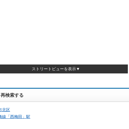
ストリートビューを表示▼
を再検索する
市北区
橋線「
西梅田
」駅