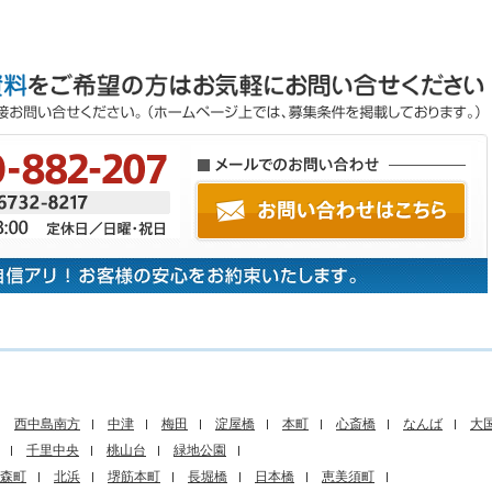
西中島南方
中津
梅田
淀屋橋
本町
心斎橋
なんば
大
千里中央
桃山台
緑地公園
森町
北浜
堺筋本町
長堀橋
日本橋
恵美須町