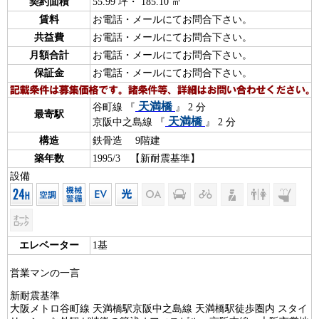
契約面積
55.99 坪・ 185.10 ㎡
賃料
お電話・メールにてお問合下さい。
共益費
お電話・メールにてお問合下さい。
月額合計
お電話・メールにてお問合下さい。
保証金
お電話・メールにてお問合下さい。
天満橋
谷町線 『
』 2 分
最寄駅
天満橋
京阪中之島線 『
』 2 分
構造
鉄骨造 9階建
築年数
1995/3 【新耐震基準】
設備
エレベーター
1基
営業マンの一言
新耐震基準
大阪メトロ谷町線 天満橋駅京阪中之島線 天満橋駅徒歩圏内 スタイ