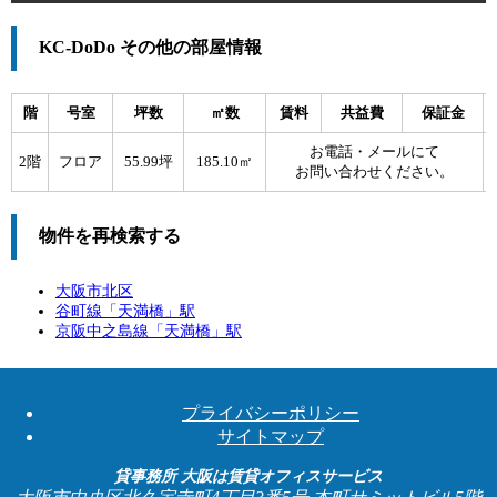
KC-DoDo その他の部屋情報
階
号室
坪数
㎡数
賃料
共益費
保証金
お電話・メールにて
2階
フロア
55.99坪
185.10㎡
お問い合わせください。
物件を再検索する
大阪市北区
谷町線「
天満橋
」駅
京阪中之島線「
天満橋
」駅
プライバシーポリシー
サイトマップ
貸事務所 大阪は賃貸オフィスサービス