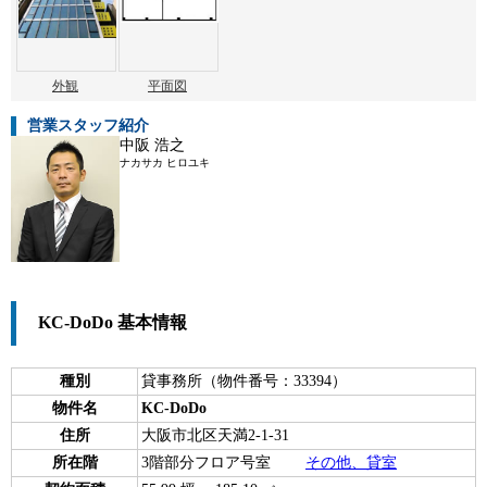
外観
平面図
営業スタッフ紹介
中阪 浩之
ナカサカ ヒロユキ
KC-DoDo 基本情報
種別
貸事務所（物件番号：33394）
物件名
KC-DoDo
住所
大阪市北区天満2-1-31
所在階
3階部分フロア号室
その他、貸室