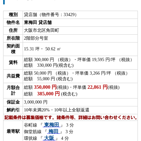
種別
貸店舗（物件番号：33429）
物件名
東梅田 貸店舗
住所
大阪市北区角田町
所在階
2階部分号室
契約面
15.31 坪・ 50.62 ㎡
積
総額 300,000 円 （税抜）・坪単価 19,595 円/坪 （税抜）
賃料
総額 330,000 円(税含む)
総額 50,000 円 （税抜）・坪単価 3,266 円/坪 （税抜）
共益費
総額 55,000 円 (税含む)
350,000
円
22,861
円
総額
(税抜)・坪単価
(税抜)
月額合
計
385,000
円
総額
(税含む)
保証金
3,000,000 円
解約引
10年未満20%・10年以上全額返還
東梅田
谷町線 『
』 3 分
梅田
最寄駅
御堂筋線 『
』 3 分
大阪
環状線 『
』 4 分