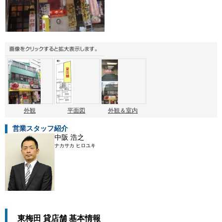
外観
平面図
外観＆室内
営業スタッフ紹介
中阪 浩之
ナカサカ ヒロユキ
東梅田 貸店舗 基本情報