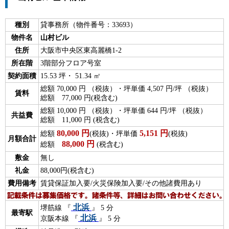
種別
貸事務所（物件番号：33693）
物件名
山村ビル
住所
大阪市中央区東高麗橋1-2
所在階
3階部分フロア号室
契約面積
15.53 坪・ 51.34 ㎡
総額 70,000 円 （税抜）・坪単価 4,507 円/坪 （税抜）
賃料
総額 77,000 円(税含む)
総額 10,000 円 （税抜）・坪単価 644 円/坪 （税抜）
共益費
総額 11,000 円 (税含む)
80,000
円
5,151
円
総額
(税抜)・坪単価
(税抜)
月額合計
88,000
円
総額
(税含む)
敷金
無し
礼金
88,000円(税含む)
費用備考
賃貸保証加入要/火災保険加入要/その他諸費用あり
北浜
堺筋線 『
』 5 分
最寄駅
北浜
京阪本線 『
』 5 分