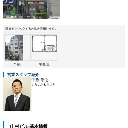
外観
平面図
営業スタッフ紹介
中阪 浩之
ナカサカ ヒロユキ
山村ビル 基本情報