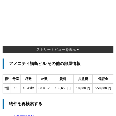
ストリートビューを表示▼
アメニティ福島ビル その他の部屋情報
階
号室
坪数
㎡数
賃料
共益費
保証金
2階
10
18.43坪
60.93㎡
156,655 円
10,000 円
550,000 円
物件を再検索する