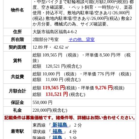
・中型バイクまで駐輪相談可能(月額2,000円税別) 都
度、空き確認要。・ペット飼育・一時預かり、楽器
物件名
使用・持込不可。敷地内駐車場/空きあり/26,000円
(税込) 敷地内駐車場/空きあり/26,000円(税込) 敷金2
か月分要。機械式の為、サイズ確認要。
住所
大阪市福島区福島4-6-2
所在階
2階部分7号室
その他、貸室
契約面積
12.89 坪・ 42.62 ㎡
総額 109,565 円 （税抜）・坪単価 8,500 円/坪 （税
賃料
抜）
総額 120,521 円(税含む)
総額 10,000 円 （税抜）・坪単価 776 円/坪 （税抜）
共益費
総額 11,000 円 (税含む)
119,565
円
9,276
円
総額
(税抜)・坪単価
(税抜)
月額合計
131,521
円
総額
(税含む)
保証金
550,000 円
礼金
220,000円(税含む)
新福島
東西線 『
』 2 分
福島
最寄駅
環状線 『
』 4 分
福島
阪神線 『
』 3 分