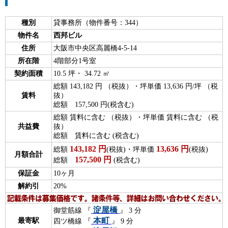
種別
貸事務所（物件番号：344）
物件名
西邦ビル
住所
大阪市中央区高麗橋4-5-14
所在階
4階部分1号室
契約面積
10.5 坪・ 34.72 ㎡
総額 143,182 円 （税抜）・坪単価 13,636 円/坪 （税
賃料
抜）
総額 157,500 円(税含む)
総額 賃料に含む （税抜）・坪単価 賃料に含む （税
共益費
抜）
総額 賃料に含む (税含む)
143,182
円
13,636
円
総額
(税抜)・坪単価
(税抜)
月額合計
157,500
円
総額
(税含む)
保証金
10ヶ月
解約引
20%
淀屋橋
御堂筋線 『
』 3 分
本町
最寄駅
四ツ橋線 『
』 9 分