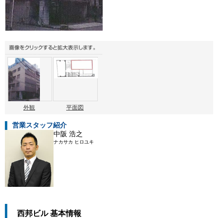
外観
平面図
営業スタッフ紹介
中阪 浩之
ナカサカ ヒロユキ
西邦ビル 基本情報