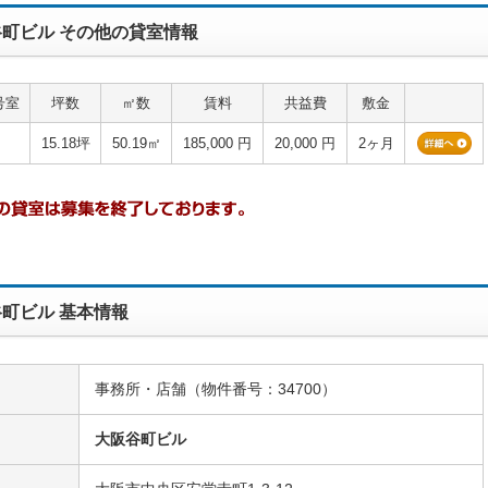
町ビル その他の貸室情報
号室
坪数
㎡数
賃料
共益費
敷金
15.18坪
50.19㎡
185,000 円
20,000 円
2ヶ月
町ビル 基本情報
事務所・店舗（物件番号：34700）
名
大阪谷町ビル