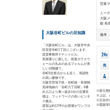
営業
ミー
大阪メ
能 長
大阪谷町ビルの豆知識
備考
「大阪谷町ビル」は、大阪市中央
区安堂寺町1丁目にございます、
賃貸事務所テナントビル。
長堀通りに面した、前面ガラスウ
ォールの丸みのあるフォルムが美
しい10階建て。
谷町6交差点からも近く、視認性
の高い建物です。
大阪市営地下鉄・谷町線・長堀鶴
見緑地線の「谷町六丁目駅」6番
※取引態
出入口より東へ徒歩1分の交通至
※上記、
便は、フットワークの良いビジネ
※広告作
ス拠点。
※図面等
貸室は約17坪のお部屋がワンフロ