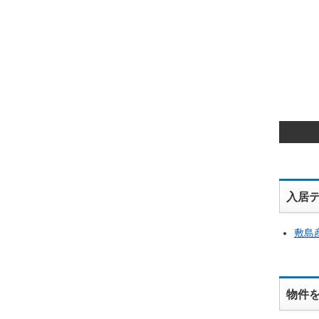
入居
敷島
物件