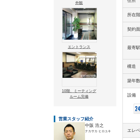
住所
外観
所在
契約
エントランス
最寄
構造
築年
10階、ミーティング
設備
ルーム完備
営業スタッフ紹介
中阪 浩之
エレ
ナカサカ ヒロユキ