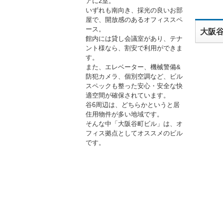
アに2室。
いずれも南向き、採光の良いお部
屋で、開放感のあるオフィススペ
ース。
大阪
館内には貸し会議室があり、テナ
ント様なら、割安で利用ができま
す。
また、エレベーター、機械警備&
防犯カメラ、個別空調など、ビル
スペックも整った安心・安全な快
適空間が確保されています。
谷6周辺は、どちらかというと居
住用物件が多い地域です。
そんな中「大阪谷町ビル」は、オ
フィス拠点としてオススメのビル
です。