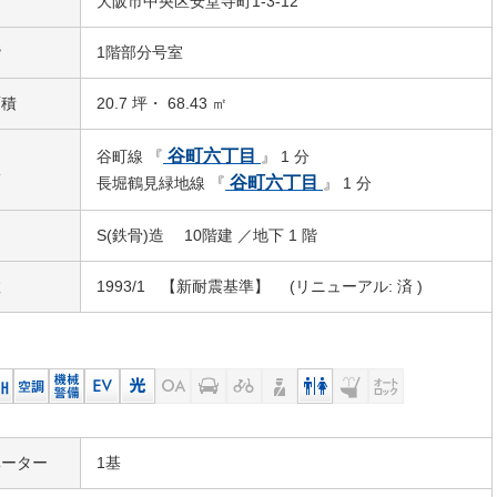
大阪市中央区安堂寺町1-3-12
階
1階部分号室
面積
20.7 坪・ 68.43 ㎡
谷町六丁目
谷町線 『
』 1 分
駅
谷町六丁目
長堀鶴見緑地線 『
』 1 分
S(鉄骨)造 10階建 ／地下 1 階
数
1993/1 【新耐震基準】 (リニューアル: 済 )
ベーター
1基