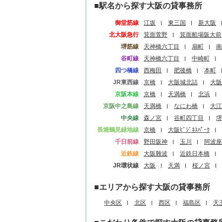
■駅名から探す大阪の貸事務所
御堂筋線
江坂
東三国
新大阪
北大阪急行
箕面萱野
箕面船場阪大前
堺筋線
天神橋六丁目
扇町
南
谷町線
天神橋六丁目
中崎町
四つ橋線
西梅田
肥後橋
本町
JR東西線
京橋
大阪城北詰
大阪
京阪本線
京橋
天満橋
北浜
京阪中之島線
天満橋
なにわ橋
大江
中央線
森ノ宮
谷町四丁目
堺
長堀鶴見緑地線
京橋
大阪ﾋﾞｼﾞﾈｽﾊﾟｰｸ
千日前線
野田阪神
玉川
阿波座
近鉄線
大阪難波
近鉄日本橋
JR環状線
大阪
天満
桜ノ宮
■エリアから探す大阪の貸事務所
中央区
北区
西区
福島区
天