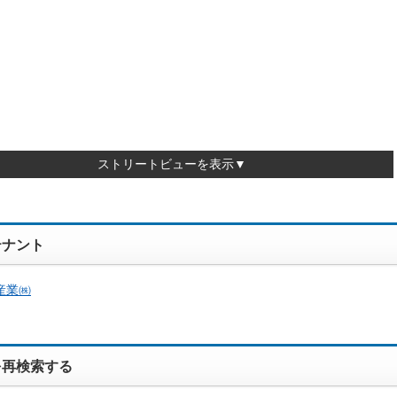
ストリートビューを表示▼
テナント
産業㈱
を再検索する