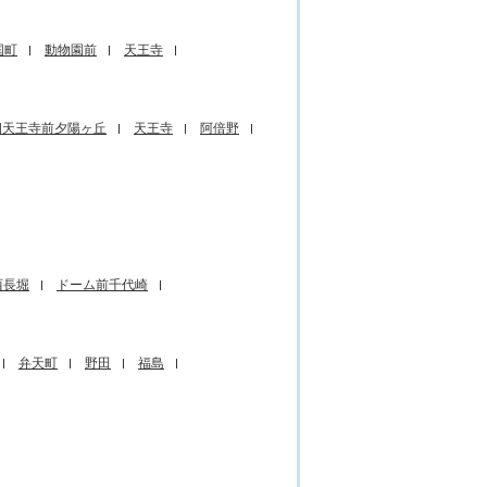
国町
動物園前
天王寺
四天王寺前夕陽ヶ丘
天王寺
阿倍野
西長堀
ドーム前千代崎
弁天町
野田
福島