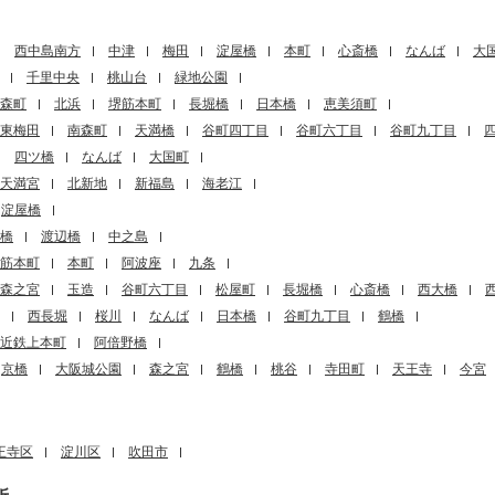
西中島南方
中津
梅田
淀屋橋
本町
心斎橋
なんば
大
千里中央
桃山台
緑地公園
森町
北浜
堺筋本町
長堀橋
日本橋
恵美須町
東梅田
南森町
天満橋
谷町四丁目
谷町六丁目
谷町九丁目
四ツ橋
なんば
大国町
天満宮
北新地
新福島
海老江
淀屋橋
橋
渡辺橋
中之島
筋本町
本町
阿波座
九条
森之宮
玉造
谷町六丁目
松屋町
長堀橋
心斎橋
西大橋
西長堀
桜川
なんば
日本橋
谷町九丁目
鶴橋
近鉄上本町
阿倍野橋
京橋
大阪城公園
森之宮
鶴橋
桃谷
寺田町
天王寺
今宮
王寺区
淀川区
吹田市