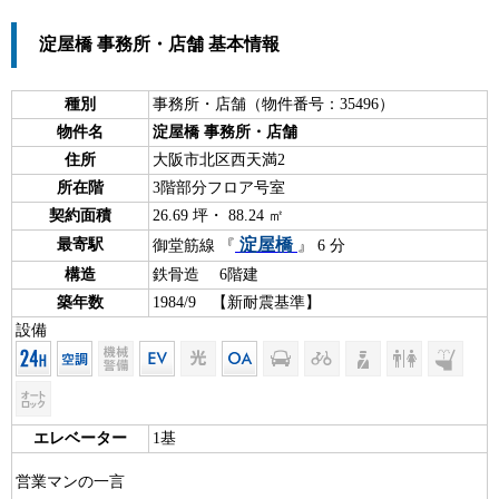
淀屋橋 事務所・店舗 基本情報
種別
事務所・店舗（物件番号：35496）
物件名
淀屋橋 事務所・店舗
住所
大阪市北区西天満2
所在階
3階部分フロア号室
契約面積
26.69 坪・ 88.24 ㎡
淀屋橋
最寄駅
御堂筋線 『
』 6 分
構造
鉄骨造 6階建
築年数
1984/9 【新耐震基準】
設備
エレベーター
1基
営業マンの一言