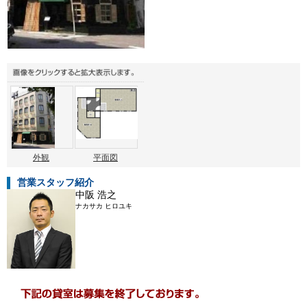
外観
平面図
営業スタッフ紹介
中阪 浩之
ナカサカ ヒロユキ