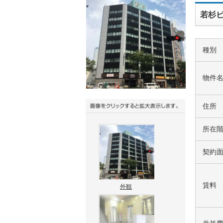
若杉ビ
種別
物件
住所
所在
契約
賃料
外観