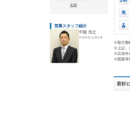
玄関
営業スタッフ紹介
中阪 浩之
ナカサカ ヒロユキ
※取引態
※上記、
※広告作
※図面等
若杉