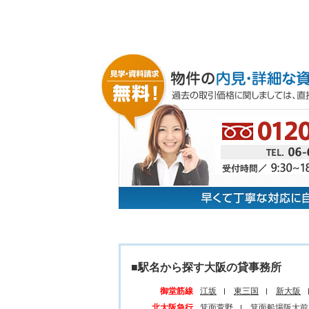
■駅名から探す大阪の貸事務所
御堂筋線
江坂
東三国
新大阪
北大阪急行
箕面萱野
箕面船場阪大前