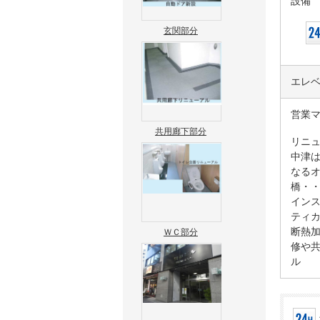
設備
玄関部分
エレ
営業
共用廊下部分
リニ
中津
なる
橋・
インス
ティ
断熱
ＷＣ部分
修や共
ル