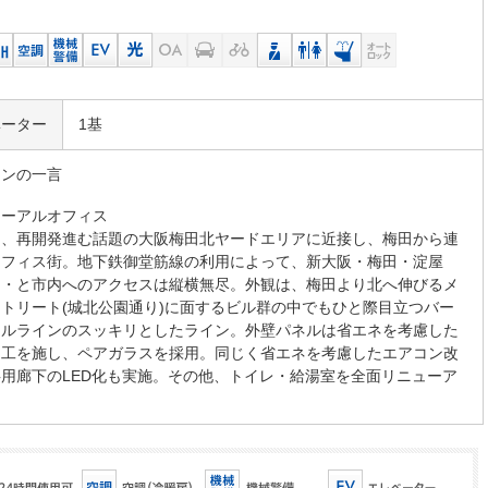
ベーター
1基
マンの一言
ューアルオフィス
は、再開発進む話題の大阪梅田北ヤードエリアに近接し、梅田から連
オフィス街。地下鉄御堂筋線の利用によって、新大阪・梅田・淀屋
・・と市内へのアクセスは縦横無尽。外観は、梅田より北へ伸びるメ
トリート(城北公園通り)に面するビル群の中でもひと際目立つバー
カルラインのスッキリとしたライン。外壁パネルは省エネを考慮した
加工を施し、ペアガラスを採用。同じく省エネを考慮したエアコン改
用廊下のLED化も実施。その他、トイレ・給湯室を全面リニューア