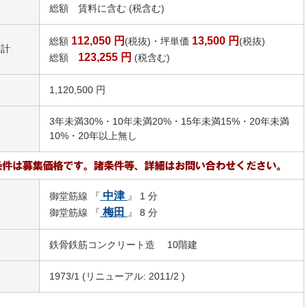
費
総額 賃料に含む (税含む)
112,050
円
13,500
円
総額
(税抜)・坪単価
(税抜)
合計
123,255
円
総額
(税含む)
金
1,120,500 円
3年未満30%・10年未満20%・15年未満15%・20年未満
引
10%・20年以上無し
中津
御堂筋線 『
』 1 分
駅
梅田
御堂筋線 『
』 8 分
鉄骨鉄筋コンクリート造 10階建
数
1973/1 (リニューアル: 2011/2 )