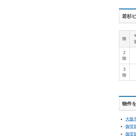
若杉ビ
階
2
階
3
階
物件
大阪
御堂
御堂