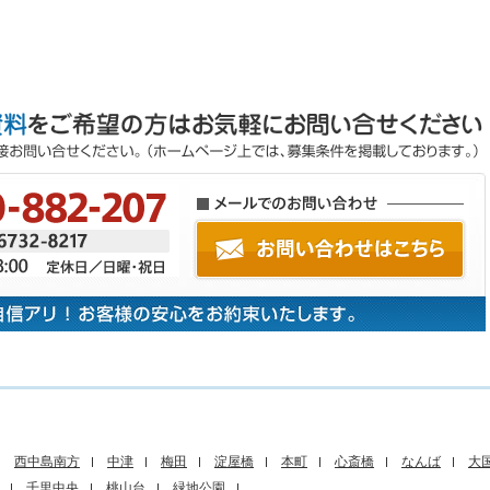
西中島南方
中津
梅田
淀屋橋
本町
心斎橋
なんば
大
千里中央
桃山台
緑地公園