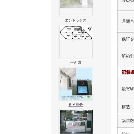
共益
エントランス
月額
保証
解約
平面図
最寄
ＥＶ部分
構造
築年