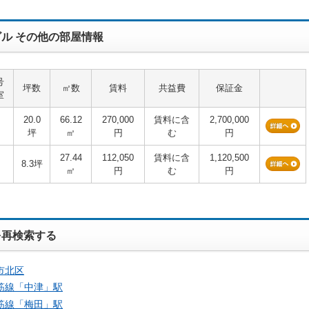
ル その他の部屋情報
号
坪数
㎡数
賃料
共益費
保証金
室
20.0
66.12
270,000
賃料に含
2,700,000
坪
㎡
円
む
円
27.44
112,050
賃料に含
1,120,500
8.3坪
㎡
円
む
円
を再検索する
市北区
筋線「
中津
」駅
筋線「
梅田
」駅