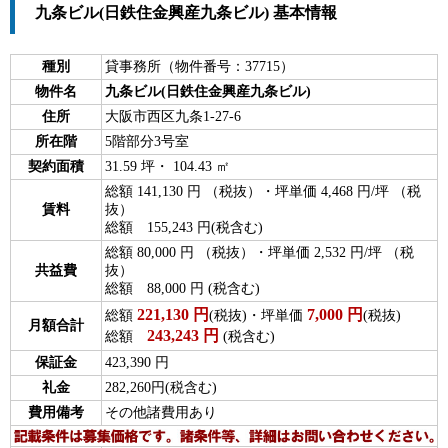
九条ビル(日鉄住金興産九条ビル) 基本情報
種別
貸事務所（物件番号：37715）
物件名
九条ビル(日鉄住金興産九条ビル)
住所
大阪市西区九条1-27-6
所在階
5階部分3号室
契約面積
31.59 坪・ 104.43 ㎡
総額 141,130 円 （税抜）・坪単価 4,468 円/坪 （税
賃料
抜）
総額 155,243 円(税含む)
総額 80,000 円 （税抜）・坪単価 2,532 円/坪 （税
共益費
抜）
総額 88,000 円 (税含む)
221,130
円
7,000
円
総額
(税抜)・坪単価
(税抜)
月額合計
243,243
円
総額
(税含む)
保証金
423,390 円
礼金
282,260円(税含む)
費用備考
その他諸費用あり