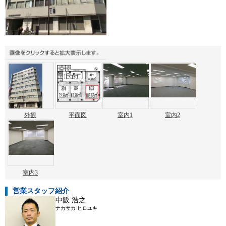
外観
平面図
室内1
室内2
室内3
営業スタッフ紹介
中阪 浩之
ナカサカ ヒロユキ