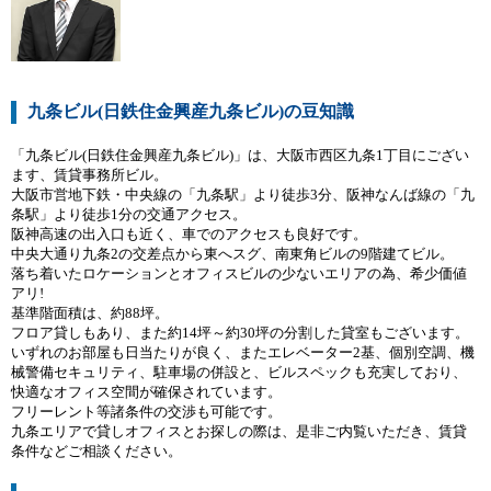
九条ビル(日鉄住金興産九条ビル)の豆知識
「九条ビル(日鉄住金興産九条ビル)」は、大阪市西区九条1丁目にござい
ます、賃貸事務所ビル。
大阪市営地下鉄・中央線の「九条駅」より徒歩3分、阪神なんば線の「九
条駅」より徒歩1分の交通アクセス。
阪神高速の出入口も近く、車でのアクセスも良好です。
中央大通り九条2の交差点から東へスグ、南東角ビルの9階建てビル。
落ち着いたロケーションとオフィスビルの少ないエリアの為、希少価値
アリ!
基準階面積は、約88坪。
フロア貸しもあり、また約14坪～約30坪の分割した貸室もございます。
いずれのお部屋も日当たりが良く、またエレベーター2基、個別空調、機
械警備セキュリティ、駐車場の併設と、ビルスペックも充実しており、
快適なオフィス空間が確保されています。
フリーレント等諸条件の交渉も可能です。
九条エリアで貸しオフィスとお探しの際は、是非ご内覧いただき、賃貸
条件などご相談ください。