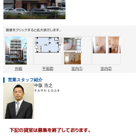
外観
平面図
室内①
室内②
営業スタッフ紹介
中阪 浩之
ナカサカ ヒロユキ