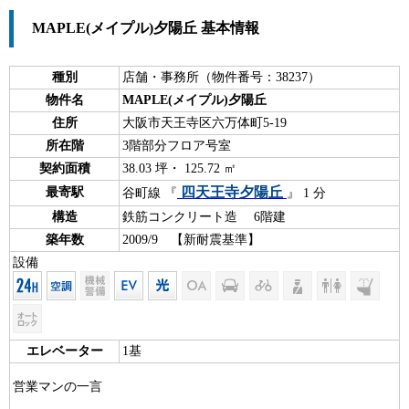
MAPLE(メイプル)夕陽丘 基本情報
種別
店舗・事務所（物件番号：38237）
物件名
MAPLE(メイプル)夕陽丘
住所
大阪市天王寺区六万体町5-19
所在階
3階部分フロア号室
契約面積
38.03 坪・ 125.72 ㎡
四天王寺夕陽丘
最寄駅
谷町線 『
』 1 分
構造
鉄筋コンクリート造 6階建
築年数
2009/9 【新耐震基準】
設備
エレベーター
1基
営業マンの一言