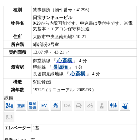
種別
貸事務所（物件番号：41296）
日宝サンキュービル
物件名
9/29から内覧可能です。申込書は受付中です。※電
気基本・エアコン保守料別途
住所
大阪市中央区南船場2-10-21
所在階
6階部分2号室
契約面積
13.07 坪・ 43.21 ㎡
心斎橋
御堂筋線 『
』 4 分
長堀橋
最寄駅
堺筋線 『
』 4 分
心斎橋
長堀鶴見緑地線 『
』 4 分
構造
S(鉄骨)造
築年数
1972/1 (リニューアル: 2009/03 )
設備
エレベーター
1基