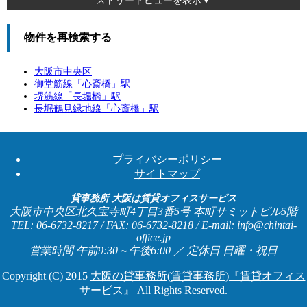
ストリートビューを表示▼
物件を再検索する
大阪市中央区
御堂筋線「
心斎橋
」駅
堺筋線「
長堀橋
」駅
長堀鶴見緑地線「
心斎橋
」駅
プライバシーポリシー
サイトマップ
貸事務所 大阪は賃貸オフィスサービス
大阪市中央区北久宝寺町4丁目3番5号 本町サミットビル5階
TEL: 06-6732-8217 / FAX: 06-6732-8218 / E-mail: info@chintai-
office.jp
営業時間 午前9:30～午後6:00 ／ 定休日 日曜・祝日
Copyright (C) 2015
大阪の貸事務所(賃貸事務所)『賃貸オフィス
サービス』
All Rights Reserved.