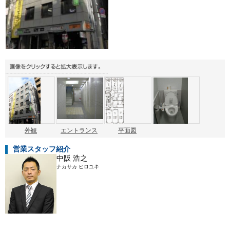
外観
エントランス
平面図
営業スタッフ紹介
中阪 浩之
ナカサカ ヒロユキ