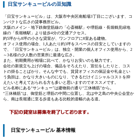
日宝サンキュービルの豆知識
「日宝サンキュービル」は、大阪市中央区南船場3丁目にございます、コ
ンパクトな広さの貸事務所ビル。
大阪のメイン・地下鉄御堂筋線の「心斎橋駅」や堺筋線・長堀鶴見緑地
線の「長堀橋駅」より徒歩4分の交通アクセス。
約5坪から8坪の小さな貸室が、ワンフロアに8室ある建物。
オフィス使用の場合、1人あたり約3坪をスペースの目安としていますの
で、「日宝サンキュービル」は、独立・開業の個人オフィス使用から、2
～3名様の少人数の営業所に最適な広さ。
また、初期費用が相場に比べて、かなりお安いのも魅力です。
会社の新規立ち上げの場合、備品をそろえたり、宣伝をしたりと、コス
トの掛ることばかり。そんな中でも、賃貸オフィスの保証金や礼金とい
う負担は、かなり大きいものになり、できるだけイニシャルコストを抑
えたいと考えておられる方も多いと思いますのでオススメです。
ビル名称にある“サンキュー”は建物前の通り“三休橋筋”から。
“三休橋筋”は、御堂筋と堺筋の中間に位置し、北は中之島の中央公会堂か
ら、南は長堀通に至る歩道もある比較的道幅のある道。
日宝サンキュービル 基本情報