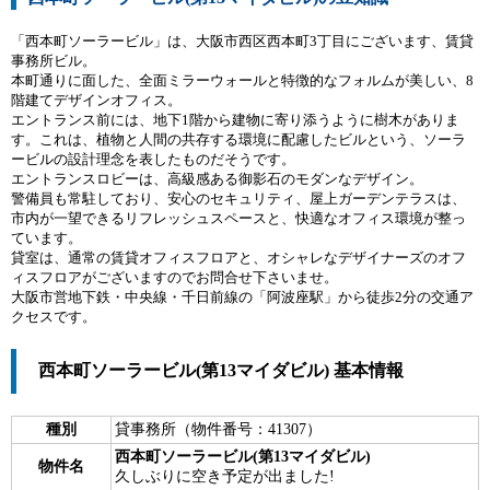
「西本町ソーラービル」は、大阪市西区西本町3丁目にございます、賃貸
事務所ビル。
本町通りに面した、全面ミラーウォールと特徴的なフォルムが美しい、8
階建てデザインオフィス。
エントランス前には、地下1階から建物に寄り添うように樹木がありま
す。これは、植物と人間の共存する環境に配慮したビルという、ソーラ
ービルの設計理念を表したものだそうです。
エントランスロビーは、高級感ある御影石のモダンなデザイン。
警備員も常駐しており、安心のセキュリティ、屋上ガーデンテラスは、
市内が一望できるリフレッシュスペースと、快適なオフィス環境が整っ
ています。
貸室は、通常の賃貸オフィスフロアと、オシャレなデザイナーズのオフ
ィスフロアがございますのでお問合せ下さいませ。
大阪市営地下鉄・中央線・千日前線の「阿波座駅」から徒歩2分の交通ア
クセスです。
西本町ソーラービル(第13マイダビル) 基本情報
種別
貸事務所（物件番号：41307）
西本町ソーラービル(第13マイダビル)
物件名
久しぶりに空き予定が出ました!