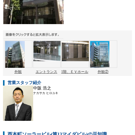
外観
エントランス
1階、ＥＶホール
外観②
営業スタッフ紹介
中阪 浩之
ナカサカ ヒロユキ
西本町ソーラービル(第13マイダビル)の豆知識