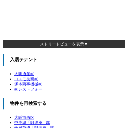
ストリートビューを表示▼
入居テナント
大明通産㈱
コスモ技研㈱
塚本商事機械㈱
㈱レストフォー
物件を再検索する
大阪市西区
中央線「
阿波座
」駅
千日前線「
阿波座
」駅