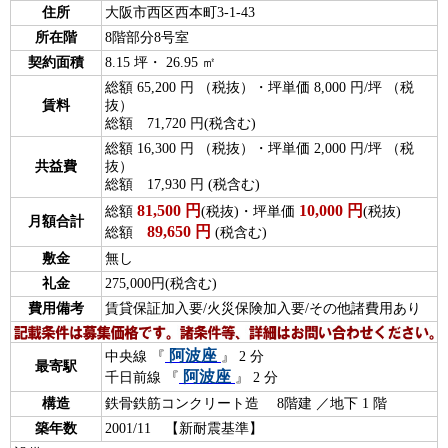
住所
大阪市西区西本町3-1-43
所在階
8階部分8号室
契約面積
8.15 坪・ 26.95 ㎡
総額 65,200 円 （税抜）・坪単価 8,000 円/坪 （税
賃料
抜）
総額 71,720 円(税含む)
総額 16,300 円 （税抜）・坪単価 2,000 円/坪 （税
共益費
抜）
総額 17,930 円 (税含む)
81,500
円
10,000
円
総額
(税抜)・坪単価
(税抜)
月額合計
89,650
円
総額
(税含む)
敷金
無し
礼金
275,000円(税含む)
費用備考
賃貸保証加入要/火災保険加入要/その他諸費用あり
阿波座
中央線 『
』 2 分
最寄駅
阿波座
千日前線 『
』 2 分
構造
鉄骨鉄筋コンクリート造 8階建 ／地下 1 階
築年数
2001/11 【新耐震基準】