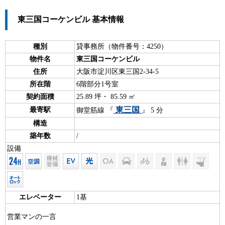
東三国コーケンビル 基本情報
種別
貸事務所（物件番号：4250）
物件名
東三国コーケンビル
住所
大阪市淀川区東三国2-34-5
所在階
6階部分1号室
契約面積
25.89 坪・ 85.59 ㎡
東三国
最寄駅
御堂筋線 『
』 5 分
構造
築年数
/
設備
エレベーター
1基
営業マンの一言