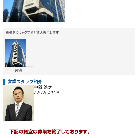
外観
営業スタッフ紹介
中阪 浩之
ナカサカ ヒロユキ