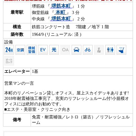
堺筋本町
堺筋線 『
』 1 分
本町
最寄駅
御堂筋線 『
』 3 分
堺筋本町
中央線 『
』 2 分
構造
鉄筋コンクリート造 7階建 ／地下 1 階
築年数
1964/9 (リニューアル: 済 )
設備
エレベーター
1基
営業マンの一言
本町のリノベーション貸しオフィス。屋上スカイデッキあります!
2018年耐震補強工事完了、充実のリフレッシュルーム付!小規模オ
フィスには絶対のお勧めです。
■エステ・美容室・クリニック向き
免震・耐震補強／レトロ（築古）／リフレッシュル
備考
ーム