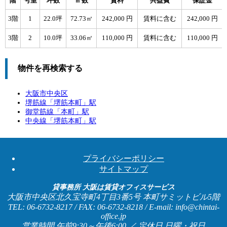
階
号室
坪数
㎡数
賃料
共益費
保証金
3階
1
22.0坪
72.73㎡
242,000 円
賃料に含む
242,000 円
3階
2
10.0坪
33.06㎡
110,000 円
賃料に含む
110,000 円
物件を再検索する
大阪市中央区
堺筋線「
堺筋本町
」駅
御堂筋線「
本町
」駅
中央線「
堺筋本町
」駅
プライバシーポリシー
サイトマップ
貸事務所 大阪は賃貸オフィスサービス
大阪市中央区北久宝寺町4丁目3番5号 本町サミットビル5階
TEL: 06-6732-8217 / FAX: 06-6732-8218 / E-mail: info@chintai-
office.jp
営業時間 午前9:30～午後6:00 ／ 定休日 日曜・祝日