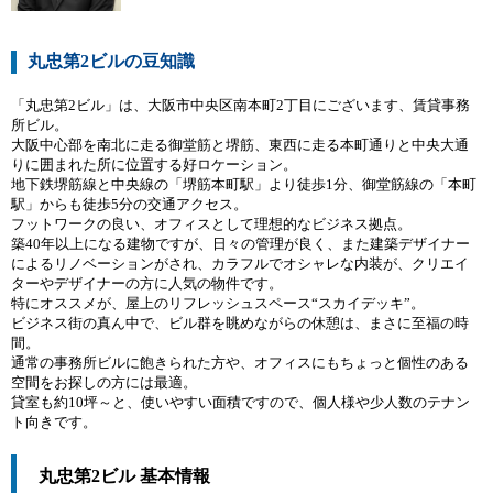
丸忠第2ビルの豆知識
「丸忠第2ビル」は、大阪市中央区南本町2丁目にございます、賃貸事務
所ビル。
大阪中心部を南北に走る御堂筋と堺筋、東西に走る本町通りと中央大通
りに囲まれた所に位置する好ロケーション。
地下鉄堺筋線と中央線の「堺筋本町駅」より徒歩1分、御堂筋線の「本町
駅」からも徒歩5分の交通アクセス。
フットワークの良い、オフィスとして理想的なビジネス拠点。
築40年以上になる建物ですが、日々の管理が良く、また建築デザイナー
によるリノベーションがされ、カラフルでオシャレな内装が、クリエイ
ターやデザイナーの方に人気の物件です。
特にオススメが、屋上のリフレッシュスペース“スカイデッキ”。
ビジネス街の真ん中で、ビル群を眺めながらの休憩は、まさに至福の時
間。
通常の事務所ビルに飽きられた方や、オフィスにもちょっと個性のある
空間をお探しの方には最適。
貸室も約10坪～と、使いやすい面積ですので、個人様や少人数のテナン
ト向きです。
丸忠第2ビル 基本情報