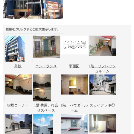
外観
エントランス
平面図
1階、リフレッシ
ュルーム
喫煙コーナー
1階 共用、打合
1階、パウダール
スカイデッキ①
せスペース
ーム