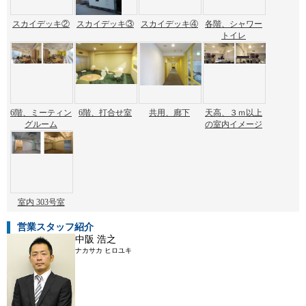
スカイデッキ②
スカイデッキ③
スカイデッキ④
各階、シャワー
トイレ
6階、ミーティン
6階、打合せ室
共用、廊下
天高、３ｍ以上
グルーム
の室内イメージ
室内 303号室
営業スタッフ紹介
中阪 浩之
ナカサカ ヒロユキ