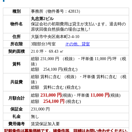
種別
事務所（物件番号：42813）
丸忠第2ビル
物件名
保証会社の初期費用は貸主が支払います。退去時の
原状回復自然損傷の場合は無し!
住所
大阪市中央区南本町2-4-10
所在階
3階部分3号室
その他、貸室
契約面積
21.0 坪・ 69.43 ㎡
総額 231,000 円 （税抜）・坪単価 11,000 円/坪 （税
賃料
抜）
総額 254,100 円(税含む)
総額 賃料に含む （税抜）・坪単価 賃料に含む （税
共益費
抜）
総額 賃料に含む (税含む)
231,000
円
11,000
円
総額
(税抜)・坪単価
(税抜)
月額合計
254,100
円
総額
(税含む)
保証金
231,000 円
礼金
無し
費用備考
賃貸保証加入要