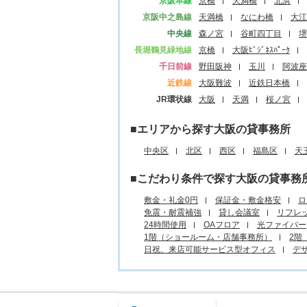
京阪本線
京橋
天満橋
北浜
京阪中之島線
天満橋
なにわ橋
大江
中央線
森ノ宮
谷町四丁目
堺
長堀鶴見緑地線
京橋
大阪ﾋﾞｼﾞﾈｽﾊﾟｰｸ
千日前線
野田阪神
玉川
阿波座
近鉄線
大阪難波
近鉄日本橋
JR環状線
大阪
天満
桜ノ宮
■エリアから探す大阪の貸事務所
中央区
北区
西区
福島区
天
■こだわり条件で探す大阪の貸事務
敷金・礼金0円
保証金・敷金格安
ロ
免震・耐震補強
貸し会議室
リフレ
24時間使用
OAフロア
光ファイバー
1階（ショールーム・店舗事務所）
2階
日祝、来店可能サービス型オフィス
デ
駅名から探す所