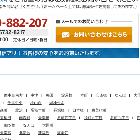
西中島南方
中津
梅田
淀屋橋
本町
心斎橋
なんば
大
千里中央
桃山台
緑地公園
森町
北浜
堺筋本町
長堀橋
日本橋
恵美須町
東梅田
南森町
天満橋
谷町四丁目
谷町六丁目
谷町九丁目
四ツ橋
なんば
大国町
天満宮
北新地
新福島
海老江