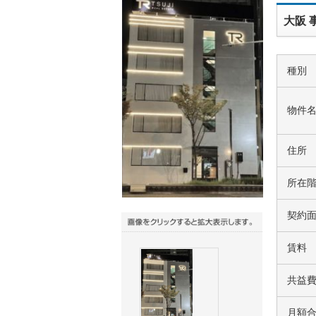
大阪 
種別
物件
住所
所在
契約
賃料
共益
月額