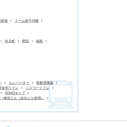
西長堀
ドーム前千代崎
弁天町
野田
福島
い
エレベーター
新耐震構造
男女別トイレ
シャワートイレ
SOHOタイプ
一棟貸ビル（自社ビル使用）
賃貸オフィスに関するご質問
会社概要
お問い合わせ