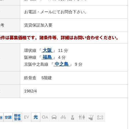
金
お電話・メールにてお問合下さい。
備考
賃貸保証加入要
大阪
環状線 『
』 11 分
駅
福島
阪神線 『
』 4 分
中之島
京阪中之島線 『
』 9 分
鉄骨造 5階建
数
1982/4