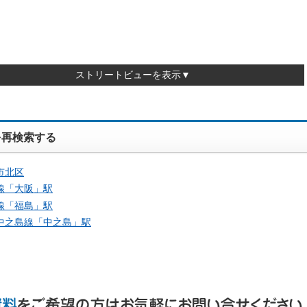
ストリートビューを表示▼
を再検索する
市北区
線「
大阪
」駅
線「
福島
」駅
中之島線「
中之島
」駅