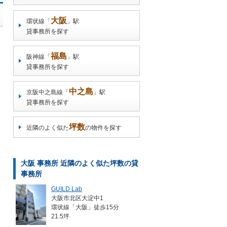
大阪
環状線「
」駅
貸事務所を探す
福島
阪神線「
」駅
貸事務所を探す
中之島
京阪中之島線「
」駅
貸事務所を探す
坪数
近隣のよく似た
の物件を探す
大阪 事務所 近隣のよく似た坪数の貸
事務所
GUILD Lab
大阪市北区大淀中1
環状線「大阪」徒歩15分
21.5坪