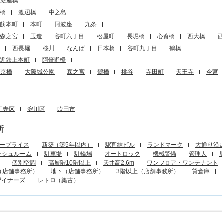
淀屋橋
橋
渡辺橋
中之島
筋本町
本町
阿波座
九条
森之宮
玉造
谷町六丁目
松屋町
長堀橋
心斎橋
西大橋
西長堀
桜川
なんば
日本橋
谷町九丁目
鶴橋
近鉄上本町
阿倍野橋
京橋
大阪城公園
森之宮
鶴橋
桃谷
寺田町
天王寺
今宮
王寺区
淀川区
吹田市
所
ープライス
新築（築5年以内）
駅直結ビル
ランドマーク
大通り沿
ッシュルーム
駐車場
駐輪場
オートロック
機械警備
管理人
個別空調
高層階10階以上
天井高2.6m
ワンフロア・ワンテナント
（店舗事務所）
地下（店舗事務所）
3階以上（店舗事務所）
貸倉庫
ザイナーズ
レトロ（築古）
エリアから探す
目的から探す
町名から探す