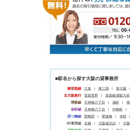
■駅名から探す大阪の貸事務所
御堂筋線
江坂
東三国
新大阪
北大阪急行
箕面萱野
箕面船場阪大前
堺筋線
天神橋六丁目
扇町
南
谷町線
天神橋六丁目
中崎町
四つ橋線
西梅田
肥後橋
本町
JR東西線
京橋
大阪城北詰
大阪