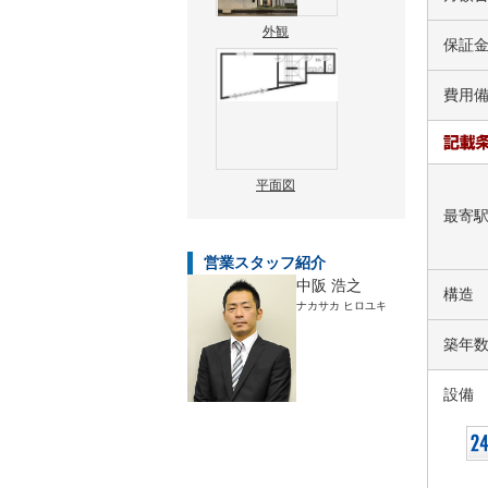
外観
保証
費用
平面図
最寄
営業スタッフ紹介
中阪 浩之
構造
ナカサカ ヒロユキ
築年
設備