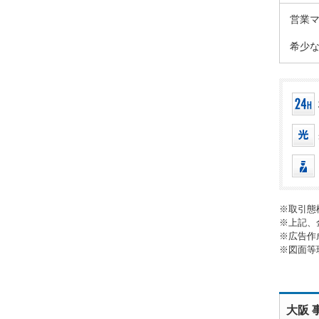
営業
希少
※取引態
※上記、
※広告作
※図面等
大阪 