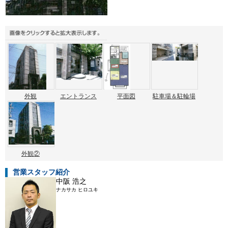
外観
エントランス
平面図
駐車場＆駐輪場
外観②
営業スタッフ紹介
中阪 浩之
ナカサカ ヒロユキ