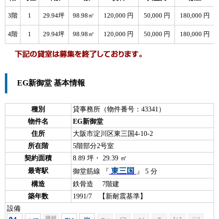
3階
1
29.94坪
98.98㎡
120,000 円
50,000 円
180,000 円
4階
1
29.94坪
98.98㎡
120,000 円
50,000 円
180,000 円
EG新御堂 基本情報
種別
貸事務所（物件番号：43341）
物件名
EG新御堂
住所
大阪市淀川区東三国4-10-2
所在階
5階部分2号室
契約面積
8.89 坪・ 29.39 ㎡
東三国
最寄駅
御堂筋線 『
』 5 分
構造
鉄骨造 7階建
築年数
1991/7 【新耐震基準】
設備