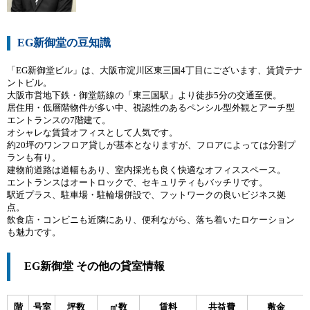
EG新御堂の豆知識
「EG新御堂ビル」は、大阪市淀川区東三国4丁目にございます、賃貸テナ
ントビル。
大阪市営地下鉄・御堂筋線の「東三国駅」より徒歩5分の交通至便。
居住用・低層階物件が多い中、視認性のあるペンシル型外観とアーチ型
エントランスの7階建て。
オシャレな賃貸オフィスとして人気です。
約20坪のワンフロア貸しが基本となりますが、フロアによっては分割プ
ランも有り。
建物前道路は道幅もあり、室内採光も良く快適なオフィススペース。
エントランスはオートロックで、セキュリティもバッチリです。
駅近プラス、駐車場・駐輪場併設で、フットワークの良いビジネス拠
点。
飲食店・コンビニも近隣にあり、便利ながら、落ち着いたロケーション
も魅力です。
EG新御堂 その他の貸室情報
階
号室
坪数
㎡数
賃料
共益費
敷金