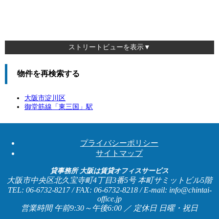
ストリートビューを表示▼
物件を再検索する
大阪市淀川区
御堂筋線「
東三国
」駅
プライバシーポリシー
サイトマップ
貸事務所 大阪は賃貸オフィスサービス
大阪市中央区北久宝寺町4丁目3番5号 本町サミットビル5階
TEL: 06-6732-8217 / FAX: 06-6732-8218 / E-mail: info@chintai-
office.jp
営業時間 午前9:30～午後6:00 ／ 定休日 日曜・祝日