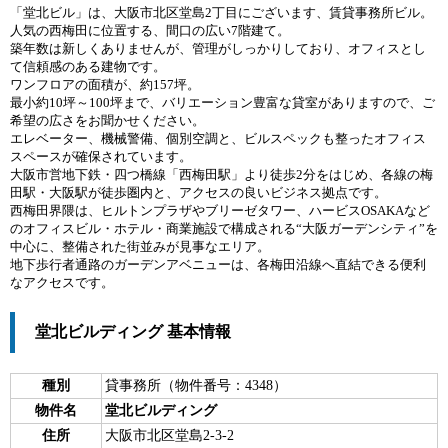
「堂北ビル」は、大阪市北区堂島2丁目にございます、賃貸事務所ビル。
人気の西梅田に位置する、間口の広い7階建て。
築年数は新しくありませんが、管理がしっかりしており、オフィスとし
て信頼感のある建物です。
ワンフロアの面積が、約157坪。
最小約10坪～100坪まで、バリエーション豊富な貸室がありますので、ご
希望の広さをお聞かせください。
エレベーター、機械警備、個別空調と、ビルスペックも整ったオフィス
スペースが確保されています。
大阪市営地下鉄・四つ橋線「西梅田駅」より徒歩2分をはじめ、各線の梅
田駅・大阪駅が徒歩圏内と、アクセスの良いビジネス拠点です。
西梅田界隈は、ヒルトンプラザやブリーゼタワー、ハービスOSAKAなど
のオフィスビル・ホテル・商業施設で構成される“大阪ガーデンシティ”を
中心に、整備された街並みが見事なエリア。
地下歩行者通路のガーデンアベニューは、各梅田沿線へ直結できる便利
なアクセスです。
堂北ビルディング 基本情報
種別
貸事務所（物件番号：4348）
物件名
堂北ビルディング
住所
大阪市北区堂島2-3-2