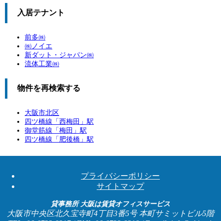
入居テナント
前多㈱
㈱ノイエ
新ダット・ジャパン㈱
流体工業㈱
物件を再検索する
大阪市北区
四ツ橋線「
西梅田
」駅
御堂筋線「
梅田
」駅
四ツ橋線「
肥後橋
」駅
プライバシーポリシー
サイトマップ
貸事務所 大阪は賃貸オフィスサービス
大阪市中央区北久宝寺町4丁目3番5号 本町サミットビル5階