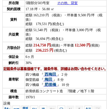
所在階
5階部分503号室
その他、貸室
契約面積
17.18 坪・ 56.80 ㎡
総額 163,210 円 （税抜）・坪単価 9,500 円/坪 （税
賃料
抜）
総額 179,531 円(税含む)
総額 51,540 円 （税抜）・坪単価 3,000 円/坪 （税
共益費
抜）
総額 56,694 円 (税含む)
214,750
円
12,500
円
総額
(税抜)・坪単価
(税抜)
月額合計
236,225
円
総額
(税含む)
保証金
6ヶ月
解約引
30%
西梅田
四ツ橋線 『
』 2 分
梅田
最寄駅
御堂筋線 『
』 8 分
肥後橋
四ツ橋線 『
』 10 分
構造
鉄骨鉄筋コンクリート造 7階建 ／地下 1 階
築年数
1970/1
設備