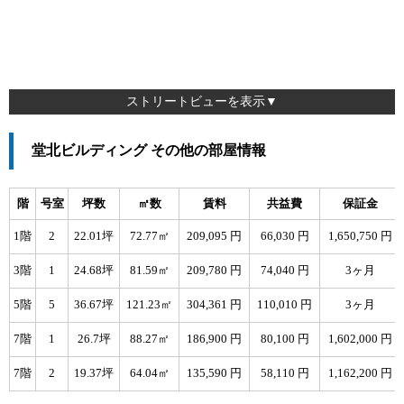
ストリートビューを表示▼
堂北ビルディング その他の部屋情報
階
号室
坪数
㎡数
賃料
共益費
保証金
1階
2
22.01坪
72.77㎡
209,095 円
66,030 円
1,650,750 円
3階
1
24.68坪
81.59㎡
209,780 円
74,040 円
3ヶ月
5階
5
36.67坪
121.23㎡
304,361 円
110,010 円
3ヶ月
7階
1
26.7坪
88.27㎡
186,900 円
80,100 円
1,602,000 円
7階
2
19.37坪
64.04㎡
135,590 円
58,110 円
1,162,200 円