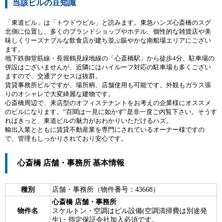
当該ビルの豆知識
「東道ビル」は「トウドウビル」と読みます。東急ハンズ心斎橋のスグ
北側に位置し、多くのブランドショップやホテル、個性的な雑貨店や美
味しくリーズナブルな飲食店が建ち並ぶ賑やかな南船場エリアにござい
ます。
地下鉄御堂筋線・長堀鶴見緑地線の「心斎橋駅」から徒歩4分、駐車場の
併設はございませんが、近隣にはハイルーフ対応の駐車場も多くござい
ますので、交通アクセスは抜群。
賃貸事務所ビルですが、場所柄、店舗使用も可能です。外観もガラス張
りのオシャレで大変綺麗な建物です。
心斎橋周辺で、来店型のオフィステナントをお考えの企業様にオススメ
のビルになります。“百聞は一見に如かず”是非一度ご内覧下さい。そうす
ればきっと、東道ビルの魅力がおわかりいただけるハズ。
輸出入業とともに賃貸不動産業を専門にされているオーナー様ですの
で、管理もしっかりされており安心です。
心斎橋 店舗・事務所 基本情報
種別
店舗・事務所（物件番号：43668）
心斎橋 店舗・事務所
物件名
スケルトン・空調はビル設備(空調清掃費は別途発
生)・指定保証会社加入必須です。