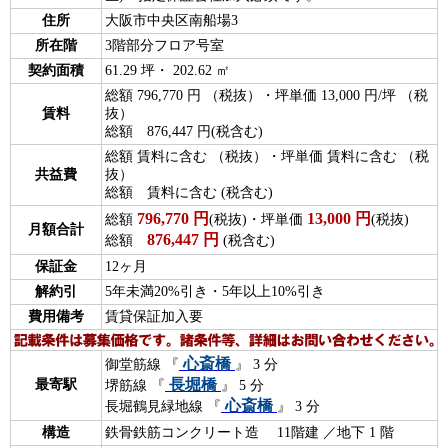
住所
大阪市中央区南船場3
所在階
3階部分フロア号室
契約面積
61.29 坪・ 202.62 ㎡
総額 796,770 円 （税抜）・坪単価 13,000 円/坪 （税
賃料
抜）
総額 876,447 円(税含む)
総額 賃料に含む （税抜）・坪単価 賃料に含む （税
共益費
抜）
総額 賃料に含む (税含む)
796,770
円
13,000
円
総額
(税抜)・坪単価
(税抜)
月額合計
876,447
円
総額
(税含む)
保証金
12ヶ月
解約引
5年未満20%引き・5年以上10%引き
費用備考
賃貸保証加入要
心斎橋
御堂筋線 『
』 3 分
長堀橋
最寄駅
堺筋線 『
』 5 分
心斎橋
長堀鶴見緑地線 『
』 3 分
構造
鉄骨鉄筋コンクリート造 11階建 ／地下 1 階