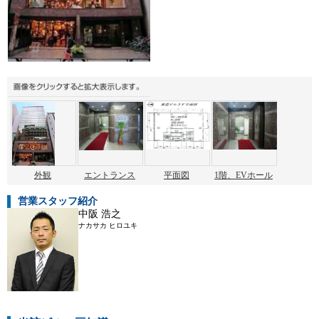
外観
エントランス
平面図
1階、EVホール
営業スタッフ紹介
中阪 浩之
ナカサカ ヒロユキ