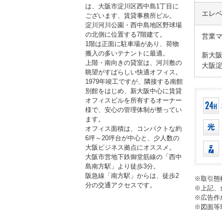
は、大阪市淀川区西中島1丁目に
エレ
ございます、賃貸事務所ビル。
淀川河川公園・西中島地区野球場
の北側に位置する7階建て。
営業
1階は正面に駐車場があり、荷物
搬入の多いテナントに最適。
新大
上階・南向きの貸室は、河川敷の
大阪
眺望がすばらしい快適オフィス。
1979年竣工ですが、隣接する南館
別館をはじめ、新大阪中心に賃貸
オフィスビルを所有するオーナー
様で、安心の管理体制が整ってい
ます。
オフィス面積は、コンパクトな約
6坪～20坪台が中心と、少人数の
大阪ビジネス拠点にオススメ。
大阪市営地下鉄御堂筋線の「西中
島南方駅」より徒歩3分。
阪急線「南方駅」からは、徒歩2
※取引態
分の交通アクセスです。
※上記、
※広告作
※図面等