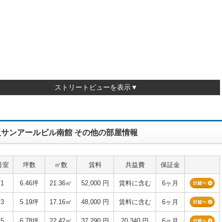
ストリートビューを表示▼
阪サンアールビル南館 その他の部屋情報
号室
坪数
㎡数
賃料
共益費
保証金
1
6.46坪
21.36㎡
52,000 円
賃料に含む
6ヶ月
3
5.19坪
17.16㎡
48,000 円
賃料に含む
6ヶ月
5
6.78坪
22.42㎡
37,290 円
20,340 円
6ヶ月