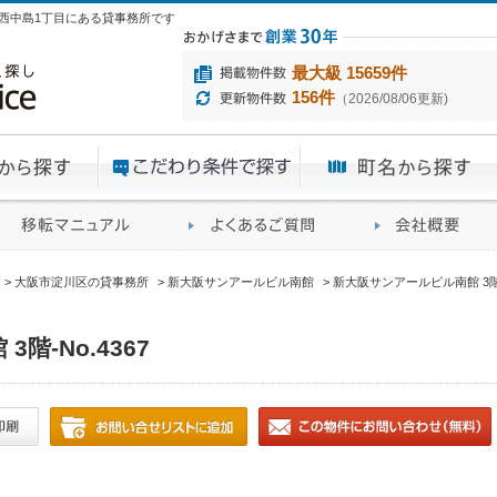
川区西中島1丁目にある貸事務所です
最大級 15659件
156件
（2026/08/06更新)
エリアから探す
目的から探す
ME
ィス仲介実績
移転マニュアル
賃貸オフィスに関す
大阪市淀川区の貸事務所
新大阪サンアールビル南館
新大阪サンアールビル南館 3階-N
階-No.4367