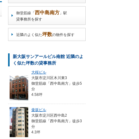
西中島南方
御堂筋線「
」駅
貸事務所を探す
坪数
近隣のよく似た
の物件を探す
新大阪サンアールビル南館 近隣のよ
く似た坪数の貸事務所
大桜ビル
大阪市淀川区木川東3
御堂筋線「西中島南方」徒歩5
分
4.58坪
壷坂ビル
大阪市淀川区西中島2
御堂筋線「西中島南方」徒歩3
分
4.3坪