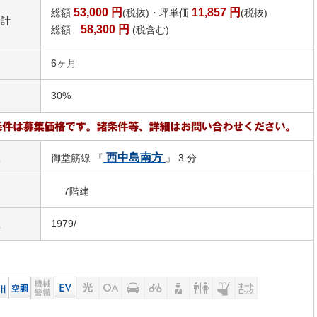
53,000
円
11,857
円
総額
(税抜)・坪単価
(税抜)
合計
58,300
円
総額
(税含む)
金
6ヶ月
引
30%
駅
西中島南方
御堂筋線 『
』 3 分
7階建
数
1979/