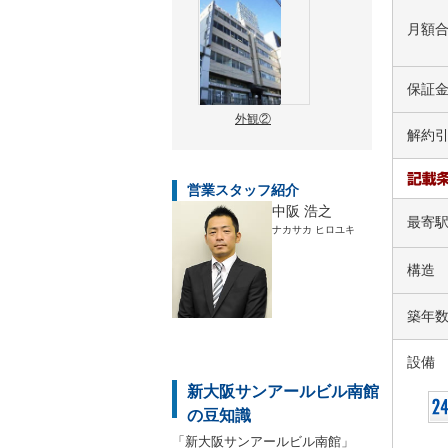
月額
保証
外観②
解約
営業スタッフ紹介
中阪 浩之
最寄
ナカサカ ヒロユキ
構造
築年
設備
新大阪サンアールビル南館
の豆知識
「新大阪サンアールビル南館」