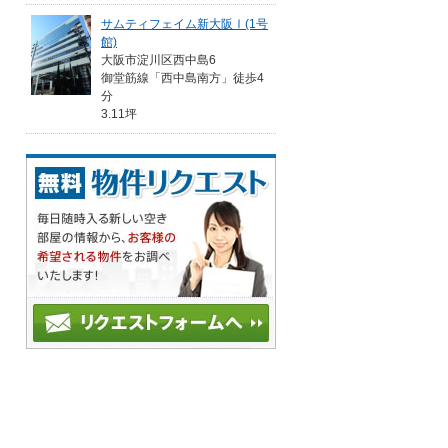
サムティフェイム新大阪Ⅰ(1号
館)
大阪市淀川区西中島6
御堂筋線「西中島南方」徒歩4
分
3.11坪