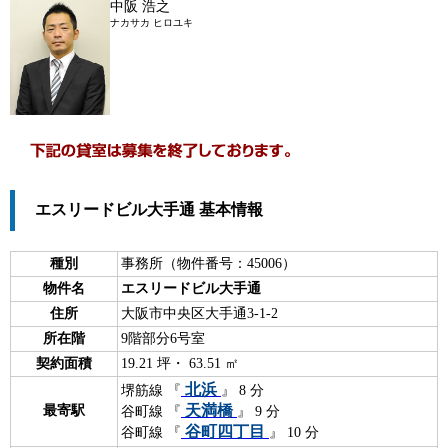
中阪 浩之
ナカサカ ヒロユキ
エスリードビル大手通 基本情報
種別
事務所（物件番号：45006）
物件名
エスリードビル大手通
住所
大阪市中央区大手通3-1-2
所在階
9階部分6号室
契約面積
19.21 坪・ 63.51 ㎡
北浜
堺筋線 『
』 8 分
天満橋
最寄駅
谷町線 『
』 9 分
谷町四丁目
谷町線 『
』 10 分