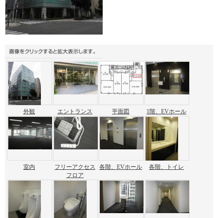
外観
エントランス
平面図
1階、EVホール
室内
フリーアクセス
各階、EVホール
各階、トイレ
フロア