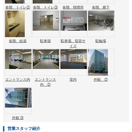
各階、トイレ②
各階、トイレ③
各階、喫煙所
各階、廊下
各階、給湯
駐車場
駐車場、収容サ
駐輪場
イズ
エントランス内
エントランス
室内
外観 ②
内 ②
外観 ③
営業スタッフ紹介