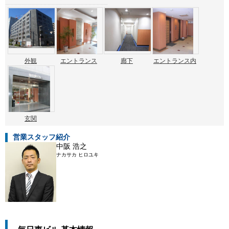
外観
エントランス
廊下
エントランス内
玄関
営業スタッフ紹介
中阪 浩之
ナカサカ ヒロユキ