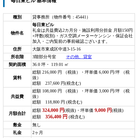
毎日東ビル 基本情報
種別
貸事務所（物件番号：45441）
毎日東ビル
礼金は共益費込2カ月分・施設利用分担金 月額150円
物件名
×坪数(税別)・ガス空調メーターケンシン・保証会社
加入・ご内覧前の事前確認ございます。
住所
大阪市東成区中道3-15-16
所在階
3階部分号室
その他、貸室
契約面積
36.0 坪・ 119.01 ㎡
総額 216,000 円 （税抜）・坪単価 6,000 円/坪 （税
賃料
抜）
総額 237,600 円(税含む)
総額 108,000 円 （税抜）・坪単価 3,000 円/坪 （税
共益費
抜）
総額 118,800 円 (税含む)
324,000
円
9,000
円
総額
(税抜)・坪単価
(税抜)
月額合計
356,400
円
総額
(税含む)
敷金
無し
礼金
2ヶ月