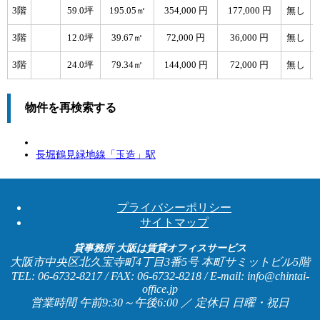
3階
59.0坪
195.05㎡
354,000 円
177,000 円
無し
3階
12.0坪
39.67㎡
72,000 円
36,000 円
無し
3階
24.0坪
79.34㎡
144,000 円
72,000 円
無し
物件を再検索する
長堀鶴見緑地線「
玉造
」駅
プライバシーポリシー
サイトマップ
貸事務所 大阪は賃貸オフィスサービス
大阪市中央区北久宝寺町4丁目3番5号 本町サミットビル5階
TEL: 06-6732-8217 / FAX: 06-6732-8218 / E-mail: info@chintai-
office.jp
営業時間 午前9:30～午後6:00 ／ 定休日 日曜・祝日