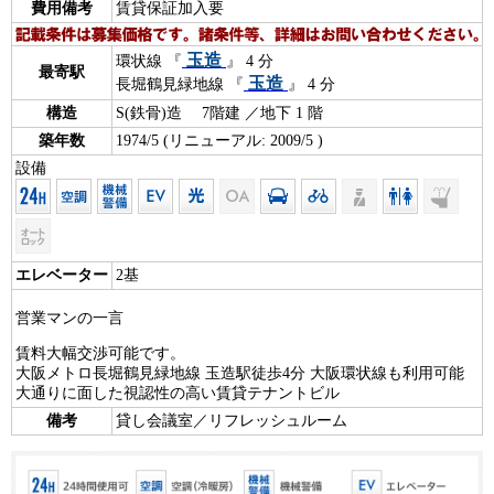
費用備考
賃貸保証加入要
玉造
環状線 『
』 4 分
最寄駅
玉造
長堀鶴見緑地線 『
』 4 分
構造
S(鉄骨)造 7階建 ／地下 1 階
築年数
1974/5 (リニューアル: 2009/5 )
設備
エレベーター
2基
営業マンの一言
賃料大幅交渉可能です。
大阪メトロ長堀鶴見緑地線 玉造駅徒歩4分 大阪環状線も利用可能
大通りに面した視認性の高い賃貸テナントビル
備考
貸し会議室／リフレッシュルーム