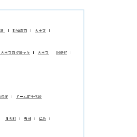
国町
動物園前
天王寺
四天王寺前夕陽ヶ丘
天王寺
阿倍野
西長堀
ドーム前千代崎
弁天町
野田
福島