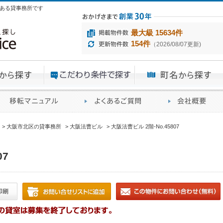
目にある貸事務所です
最大級 15634件
154件
（2026/08/07更新)
エリアから探す
目的から探す
ME
ィス仲介実績
移転マニュアル
賃貸オフィスに関す
大阪市北区の貸事務所
大阪法曹ビル
大阪法曹ビル 2階-No.45807
07