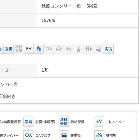
鉄筋コンクリート造 5階建
数
1976/5
ベーター
1基
マンの一言
店舗向き