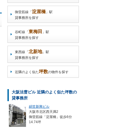
淀屋橋
御堂筋線「
」駅
貸事務所を探す
東梅田
谷町線「
」駅
貸事務所を探す
北新地
東西線「
」駅
貸事務所を探す
坪数
近隣のよく似た
の物件を探す
大阪法曹ビル 近隣のよく似た坪数の
貸事務所
絹笠新興ビル
大阪市北区西天満2
御堂筋線「淀屋橋」徒歩6分
14.74坪