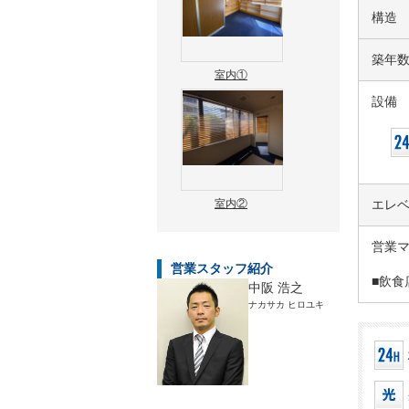
構造
築年
室内①
設備
室内②
エレ
営業
営業スタッフ紹介
■飲食
中阪 浩之
ナカサカ ヒロユキ