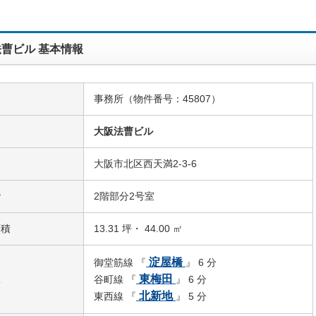
曹ビル 基本情報
事務所（物件番号：45807）
名
大阪法曹ビル
大阪市北区西天満2-3-6
階
2階部分2号室
面積
13.31 坪・ 44.00 ㎡
淀屋橋
御堂筋線 『
』 6 分
駅
東梅田
谷町線 『
』 6 分
北新地
東西線 『
』 5 分