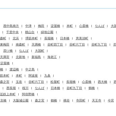
西中島南方
中津
梅田
淀屋橋
本町
心斎橋
なんば
大
千里中央
桃山台
緑地公園
森町
北浜
堺筋本町
長堀橋
日本橋
恵美須町
東梅田
南森町
天満橋
谷町四丁目
谷町六丁目
谷町九丁目
四ツ橋
なんば
大国町
天満宮
北新地
新福島
海老江
淀屋橋
橋
渡辺橋
中之島
筋本町
本町
阿波座
九条
森之宮
玉造
谷町六丁目
松屋町
長堀橋
心斎橋
西大橋
西長堀
桜川
なんば
日本橋
谷町九丁目
鶴橋
近鉄上本町
阿倍野橋
京橋
大阪城公園
森之宮
鶴橋
桃谷
寺田町
天王寺
今宮