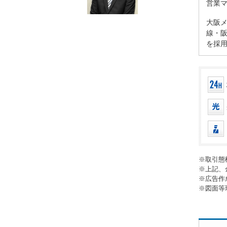
営業
大阪メ
線・阪
を採
※取引態
※上記、
※広告作
※図面等