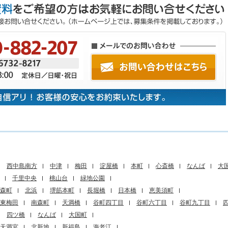
西中島南方
中津
梅田
淀屋橋
本町
心斎橋
なんば
大
千里中央
桃山台
緑地公園
森町
北浜
堺筋本町
長堀橋
日本橋
恵美須町
東梅田
南森町
天満橋
谷町四丁目
谷町六丁目
谷町九丁目
四ツ橋
なんば
大国町
天満宮
北新地
新福島
海老江