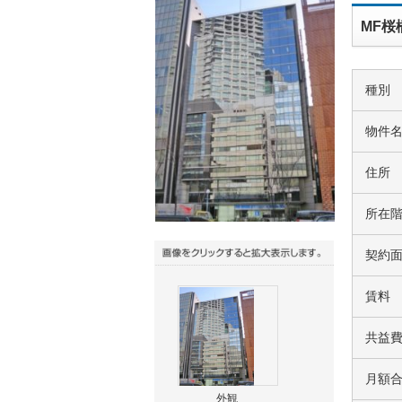
MF桜
種別
物件
住所
所在
契約
賃料
共益
月額
外観