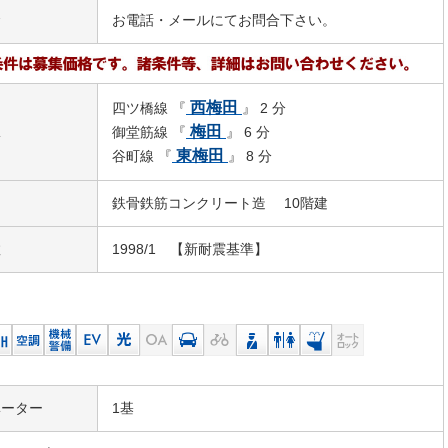
金
お電話・メールにてお問合下さい。
西梅田
四ツ橋線 『
』 2 分
駅
梅田
御堂筋線 『
』 6 分
東梅田
谷町線 『
』 8 分
鉄骨鉄筋コンクリート造 10階建
数
1998/1 【新耐震基準】
ベーター
1基