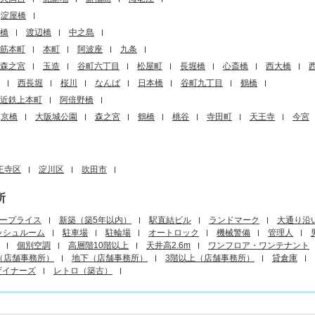
淀屋橋
橋
渡辺橋
中之島
筋本町
本町
阿波座
九条
森之宮
玉造
谷町六丁目
松屋町
長堀橋
心斎橋
西大橋
西長堀
桜川
なんば
日本橋
谷町九丁目
鶴橋
近鉄上本町
阿倍野橋
京橋
大阪城公園
森之宮
鶴橋
桃谷
寺田町
天王寺
今宮
王寺区
淀川区
吹田市
所
ープライス
新築（築5年以内）
駅直結ビル
ランドマーク
大通り沿
ッシュルーム
駐車場
駐輪場
オートロック
機械警備
管理人
個別空調
高層階10階以上
天井高2.6m
ワンフロア・ワンテナント
（店舗事務所）
地下（店舗事務所）
3階以上（店舗事務所）
貸倉庫
ザイナーズ
レトロ（築古）