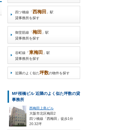
西梅田
四ツ橋線「
」駅
貸事務所を探す
梅田
御堂筋線「
」駅
貸事務所を探す
東梅田
谷町線「
」駅
貸事務所を探す
坪数
近隣のよく似た
の物件を探す
MF桜橋ビル 近隣のよく似た坪数の貸
事務所
西梅田上島ビル
大阪市北区梅田2
四ツ橋線「西梅田」徒歩1分
20.32坪