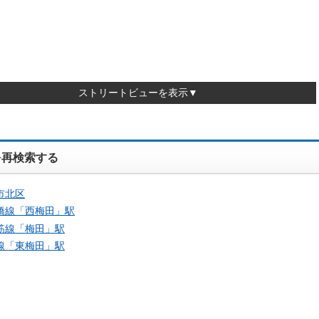
ストリートビューを表示▼
を再検索する
市北区
橋線「
西梅田
」駅
筋線「
梅田
」駅
線「
東梅田
」駅