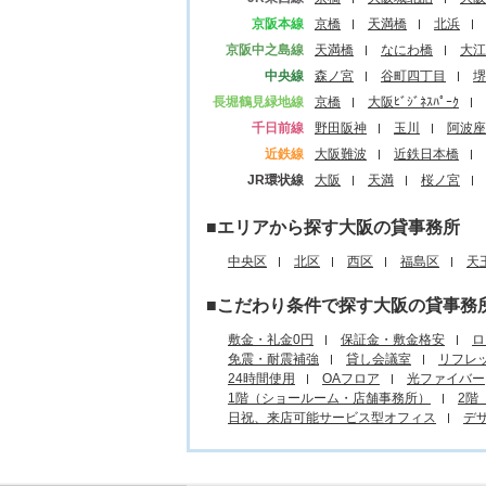
京阪本線
京橋
天満橋
北浜
京阪中之島線
天満橋
なにわ橋
大江
中央線
森ノ宮
谷町四丁目
堺
長堀鶴見緑地線
京橋
大阪ﾋﾞｼﾞﾈｽﾊﾟｰｸ
千日前線
野田阪神
玉川
阿波座
近鉄線
大阪難波
近鉄日本橋
JR環状線
大阪
天満
桜ノ宮
■エリアから探す大阪の貸事務所
中央区
北区
西区
福島区
天
■こだわり条件で探す大阪の貸事務
敷金・礼金0円
保証金・敷金格安
ロ
免震・耐震補強
貸し会議室
リフレ
24時間使用
OAフロア
光ファイバー
1階（ショールーム・店舗事務所）
2階
日祝、来店可能サービス型オフィス
デ