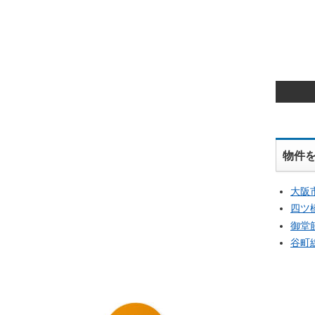
物件
大阪
四ツ
御堂
谷町