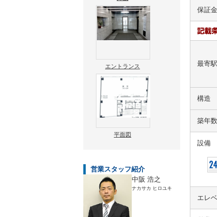
保証
最寄
エントランス
構造
築年
平面図
設備
営業スタッフ紹介
中阪 浩之
ナカサカ ヒロユキ
エレ