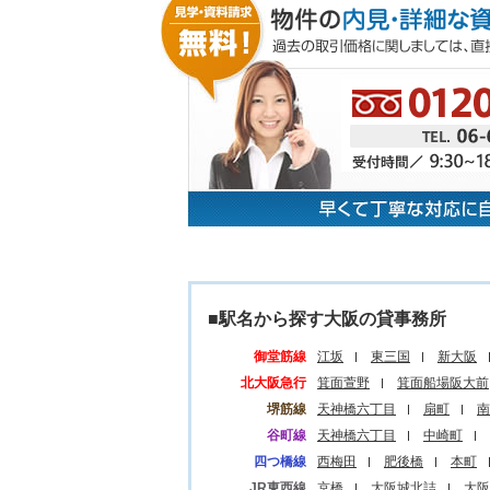
■駅名から探す大阪の貸事務所
御堂筋線
江坂
東三国
新大阪
北大阪急行
箕面萱野
箕面船場阪大前
堺筋線
天神橋六丁目
扇町
南
谷町線
天神橋六丁目
中崎町
四つ橋線
西梅田
肥後橋
本町
JR東西線
京橋
大阪城北詰
大阪