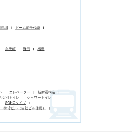
西長堀
ドーム前千代崎
弁天町
野田
福島
い
エレベーター
新耐震構造
男女別トイレ
シャワートイレ
SOHOタイプ
一棟貸ビル（自社ビル使用）