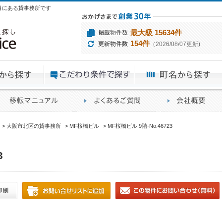
2丁目にある貸事務所です
最大級 15634件
154件
（2026/08/07更新)
エリアから探す
目的から探す
ME
ィス仲介実績
移転マニュアル
賃貸オフィスに関す
大阪市北区の貸事務所
MF桜橋ビル
MF桜橋ビル 9階-No.46723
3