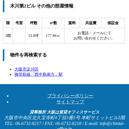
木川第2ビル その他の部屋情報
階
号室
坪数
㎡数
賃料
共益費
保証金
お電話・メールにて
3階
53.8坪
177.86㎡
お問い合わせください。
物件を再検索する
大阪市淀川区
御堂筋線「
西中島南方
」駅
プライバシーポリシー
サイトマップ
貸事務所 大阪は賃貸オフィスサービス
大阪市中央区北久宝寺町4丁目3番5号 本町サミットビル5階
TEL: 06-6732-8217 / FAX: 06-6732-8218 / E-mail: info@chintai-
office.jp