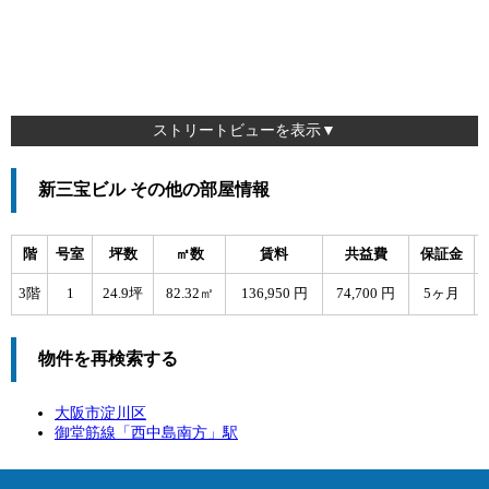
ストリートビューを表示▼
新三宝ビル その他の部屋情報
階
号室
坪数
㎡数
賃料
共益費
保証金
3階
1
24.9坪
82.32㎡
136,950 円
74,700 円
5ヶ月
物件を再検索する
大阪市淀川区
御堂筋線「
西中島南方
」駅