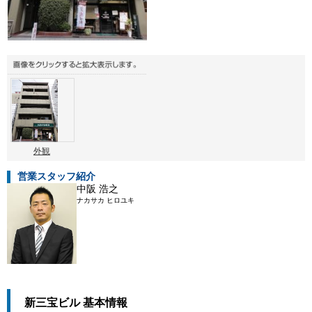
外観
営業スタッフ紹介
中阪 浩之
ナカサカ ヒロユキ
新三宝ビル 基本情報