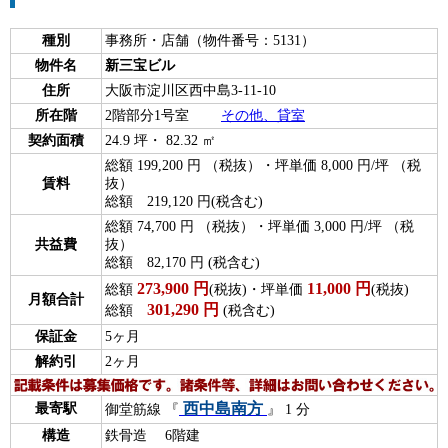
種別
事務所・店舗（物件番号：5131）
物件名
新三宝ビル
住所
大阪市淀川区西中島3-11-10
所在階
2階部分1号室
その他、貸室
契約面積
24.9 坪・ 82.32 ㎡
総額 199,200 円 （税抜）・坪単価 8,000 円/坪 （税
賃料
抜）
総額 219,120 円(税含む)
総額 74,700 円 （税抜）・坪単価 3,000 円/坪 （税
共益費
抜）
総額 82,170 円 (税含む)
273,900
円
11,000
円
総額
(税抜)・坪単価
(税抜)
月額合計
301,290
円
総額
(税含む)
保証金
5ヶ月
解約引
2ヶ月
西中島南方
最寄駅
御堂筋線 『
』 1 分
構造
鉄骨造 6階建