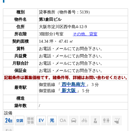
種別
貸事務所（物件番号：5139）
物件名
第3倉田ビル
住所
大阪市淀川区西中島4-12-9
所在階
3階部分1号室
その他、貸室
契約面積
14.34 坪・ 47.41 ㎡
賃料
お電話・メールにてお問合下さい。
共益費
お電話・メールにてお問合下さい。
月額合計
お電話・メールにてお問合下さい。
保証金
お電話・メールにてお問合下さい。
西中島南方
御堂筋線 『
』 3 分
最寄駅
新大阪
御堂筋線 『
』 5 分
構造
築年数
/
設備