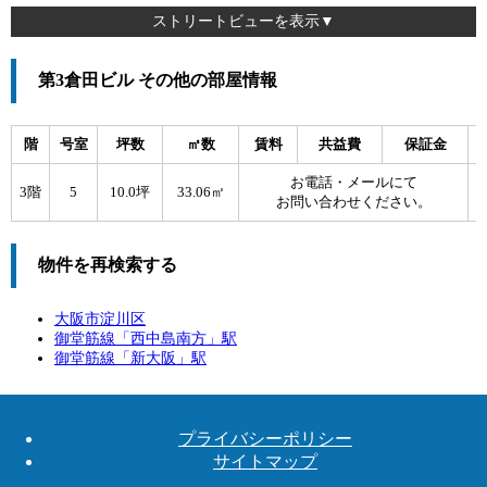
ストリートビューを表示▼
第3倉田ビル その他の部屋情報
階
号室
坪数
㎡数
賃料
共益費
保証金
お電話・メールにて
3階
5
10.0坪
33.06㎡
お問い合わせください。
物件を再検索する
大阪市淀川区
御堂筋線「
西中島南方
」駅
御堂筋線「
新大阪
」駅
プライバシーポリシー
サイトマップ