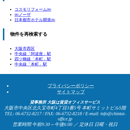
コスモリフォーム㈱
㈱ノーザ
日本都市ホテル開発㈱
物件を再検索する
大阪市西区
中央線「
阿波座
」駅
四ツ橋線「
本町
」駅
中央線「
本町
」駅
プライバシーポリシー
サイトマップ
貸事務所 大阪は賃貸オフィスサービス
大阪市中央区北久宝寺町4丁目3番5号 本町サミットビル5階
TEL: 06-6732-8217 / FAX: 06-6732-8218 / E-mail: info@chintai-
office.jp
営業時間 午前9:30～午後6:00 ／ 定休日 日曜・祝日