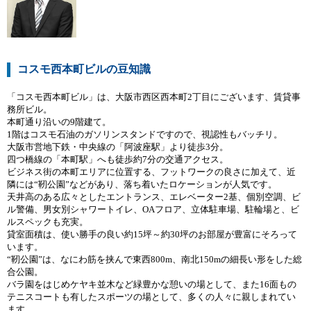
コスモ西本町ビルの豆知識
「コスモ西本町ビル」は、大阪市西区西本町2丁目にございます、賃貸事
務所ビル。
本町通り沿いの9階建て。
1階はコスモ石油のガソリンスタンドですので、視認性もバッチリ。
大阪市営地下鉄・中央線の「阿波座駅」より徒歩3分。
四つ橋線の「本町駅」へも徒歩約7分の交通アクセス。
ビジネス街の本町エリアに位置する、フットワークの良さに加えて、近
隣には“靭公園”などがあり、落ち着いたロケーションが人気です。
天井高のある広々としたエントランス、エレベーター2基、個別空調、ビ
ル警備、男女別シャワートイレ、OAフロア、立体駐車場、駐輪場と、ビ
ルスペックも充実。
貸室面積は、使い勝手の良い約15坪～約30坪のお部屋が豊富にそろって
います。
“靭公園”は、なにわ筋を挟んで東西800m、南北150mの細長い形をした総
合公園。
バラ園をはじめケヤキ並木など緑豊かな憩いの場として、また16面もの
テニスコートも有したスポーツの場として、多くの人々に親しまれてい
ます。