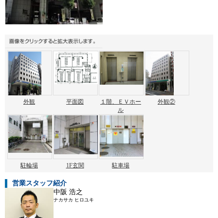
外観
平面図
１階、ＥＶホー
外観②
ル
駐輪場
1F玄関
駐車場
営業スタッフ紹介
中阪 浩之
ナカサカ ヒロユキ