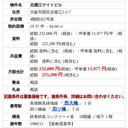
物件名
北堀江ゲイトビル
住所
大阪市西区北堀江2-2-7
所在階
4階部分2号室
契約面積
19.37 坪・ 64.04 ㎡
総額 232,000 円 （税抜）・坪単価 11,977 円/坪 （税
賃料
抜）
総額 255,200 円(税含む)
総額 賃料に含む （税抜）・坪単価 賃料に含む （税
共益費
抜）
総額 賃料に含む (税含む)
232,000
円
11,977
円
総額
(税抜)・坪単価
(税抜)
月額合計
255,200
円
総額
(税含む)
敷金
相談
礼金
相談
西大橋
長堀鶴見緑地線 『
』 1 分
最寄駅
四ツ橋
四ツ橋線 『
』 5 分
構造
鉄骨鉄筋コンクリート造 10階建 ／地下 1 階
築年数
1988/11 【新耐震基準】