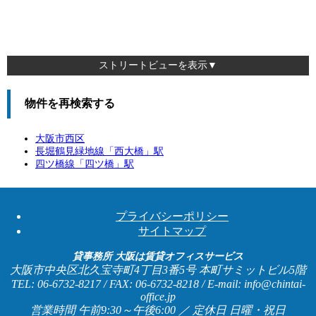
ストリートビューを表示▼
物件を再検索する
大阪市西区
長堀鶴見緑地線「
西大橋
」駅
四ツ橋線「
四ツ橋
」駅
プライバシーポリシー
サイトマップ
貸事務所 大阪は賃貸オフィスサービス
大阪市中央区北久宝寺町4丁目3番5号 本町サミットビル5階
TEL: 06-6732-8217 / FAX: 06-6732-8218 / E-mail: info@chintai-
office.jp
営業時間 午前9:30～午後6:00 ／ 定休日 日曜・祝日