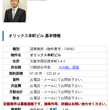
オリックス本町ビル 基本情報
種別
貸事務所（物件番号：53936）
物件名
オリックス本町ビル
住所
大阪市西区西本町1-4-1
所在階
15階部分号室
その他、貸室
契約面積
67.28 坪・ 222.42 ㎡
賃料
お電話・メールにてお問合下さい。
共益費
お電話・メールにてお問合下さい。
月額合計
お電話・メールにてお問合下さい。
敷金
お電話・メールにてお問合下さい。
本町
最寄駅
御堂筋線 『
』 3 分