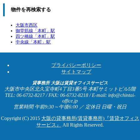
物件を再検索する
大阪市西区
御堂筋線「
本町
」駅
四ツ橋線「
本町
」駅
中央線「
本町
」駅
プライバシーポリシー
サイトマップ
貸事務所 大阪は賃貸オフィスサービス
大阪市中央区北久宝寺町4丁目3番5号 本町サミットビル5階
TEL: 06-6732-8217 / FAX: 06-6732-8218 / E-mail: info@chintai-
office.jp
営業時間 午前9:30～午後6:00 ／ 定休日 日曜・祝日
Copyright (C) 2015
大阪の貸事務所(賃貸事務所)『賃貸オフィス
サービス』
All Rights Reserved.