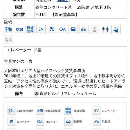
構造
鉄筋コンクリート造 29階建 ／地下 3 階
築年数
2011/2 【新耐震基準】
設備
エレベーター
6基
営業マンの一言
大阪本町エリア大型ハイスペック賃貸事務所
2011年竣工、地上29階建ての賃貸オフィス物件。地下鉄本町駅から
直結、アクセス性の高さが魅力です。環境に配慮したヒートアイラ
ンド対策を全面的に取り入れ、エネルギー効率の高い設備を完備
備考
駅直結ビル／リフレッシュルーム