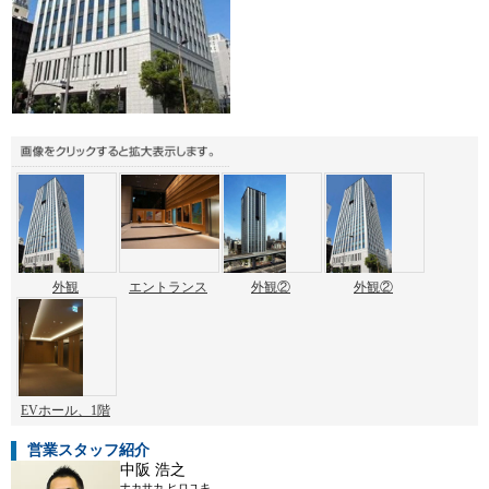
外観
エントランス
外観②
外観②
EVホール、1階
営業スタッフ紹介
中阪 浩之
ナカサカ ヒロユキ