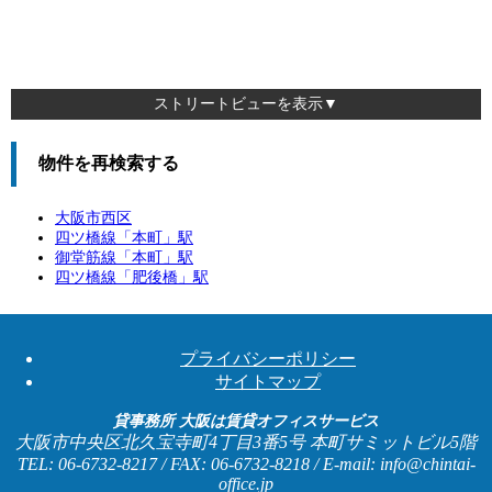
ストリートビューを表示▼
物件を再検索する
大阪市西区
四ツ橋線「
本町
」駅
御堂筋線「
本町
」駅
四ツ橋線「
肥後橋
」駅
プライバシーポリシー
サイトマップ
貸事務所 大阪は賃貸オフィスサービス
大阪市中央区北久宝寺町4丁目3番5号 本町サミットビル5階
TEL: 06-6732-8217 / FAX: 06-6732-8218 / E-mail: info@chintai-
office.jp