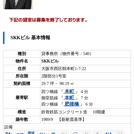
SKKビル 基本情報
種別
貸事務所（物件番号：540）
物件名
SKKビル
住所
大阪市西区靱本町1-7-22
所在階
2階部分1号室
契約面積
29.7 坪・ 98.19 ㎡
本町
四ツ橋線 『
』 4 分
本町
最寄駅
御堂筋線 『
』 7 分
肥後橋
四ツ橋線 『
』 6 分
構造
鉄骨鉄筋コンクリート造 10階建
築年数
1989/9 【新耐震基準】
設備