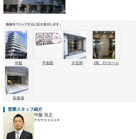
外観
平面図
1F玄関
1階、EVホール
駐車場
営業スタッフ紹介
中阪 浩之
ナカサカ ヒロユキ