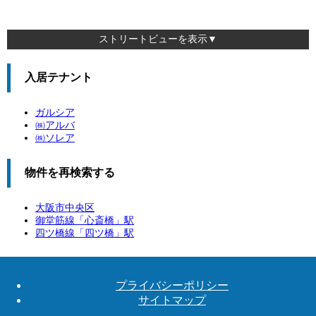
ストリートビューを表示▼
入居テナント
ガルシア
㈱アルバ
㈱ソレア
物件を再検索する
大阪市中央区
御堂筋線「
心斎橋
」駅
四ツ橋線「
四ツ橋
」駅
プライバシーポリシー
サイトマップ