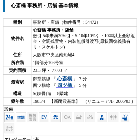
心斎橋 事務所・店舗 基本情報
種別
事務所・店舗（物件番号：54472）
心斎橋 事務所・店舗
敷引:5年未満20%引・5-10年10%引・10年以上全額返
物件名
金・空調残置物・内装無償引渡可(原状回復義務有
り・スケルトン)
住所
大阪市中央区南船場4
所在階
1階部分103号室
契約面積
23.3 坪・ 77.03 ㎡
心斎橋
御堂筋線 『
』 3 分
最寄駅
四ツ橋
四ツ橋線 『
』 5 分
構造
S(鉄骨)造 8階建
築年数
1985/4 【新耐震基準】 (リニューアル: 2006/03 )
設備
エレベーター
1基