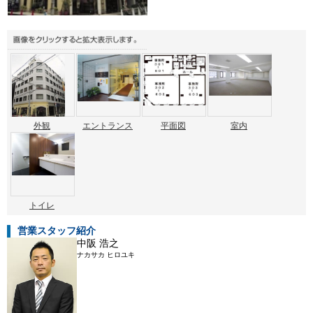
外観
エントランス
平面図
室内
トイレ
営業スタッフ紹介
中阪 浩之
ナカサカ ヒロユキ