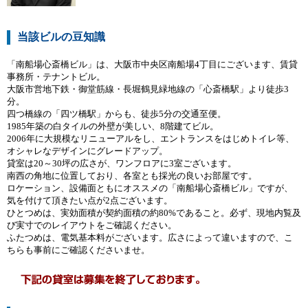
当該ビルの豆知識
「南船場心斎橋ビル」は、大阪市中央区南船場4丁目にございます、賃貸
事務所・テナントビル。
大阪市営地下鉄・御堂筋線・長堀鶴見緑地線の「心斎橋駅」より徒歩3
分。
四つ橋線の「四ツ橋駅」からも、徒歩5分の交通至便。
1985年築の白タイルの外壁が美しい、8階建てビル。
2006年に大規模なリニューアルをし、エントランスをはじめトイレ等、
オシャレなデザインにグレードアップ。
貸室は20～30坪の広さが、ワンフロアに3室ございます。
南西の角地に位置しており、各室とも採光の良いお部屋です。
ロケーション、設備面ともにオススメの「南船場心斎橋ビル」ですが、
気を付けて頂きたい点が2点ございます。
ひとつめは、実効面積が契約面積の約80%であること。必ず、現地内覧及
び実寸でのレイアウトをご確認ください。
ふたつめは、電気基本料がございます。広さによって違いますので、こ
ちらも事前にご確認くださいませ。