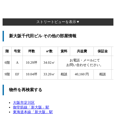
ストリートビューを表示▼
新大阪千代田ビル その他の部屋情報
階
号室
坪数
㎡数
賃料
共益費
保証金
お電話・メールにて
6階
A
10.29坪
34.02㎡
お問い合わせください。
9階
EF
10.04坪
33.20㎡
相談
40,160 円
相談
物件を再検索する
大阪市淀川区
御堂筋線「
新大阪
」駅
東海道本線「
新大阪
」駅