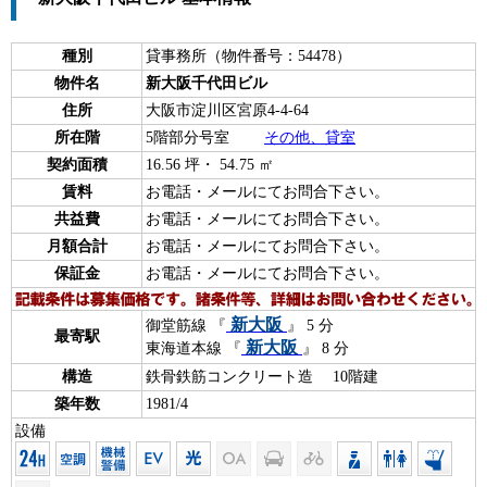
種別
貸事務所（物件番号：54478）
物件名
新大阪千代田ビル
住所
大阪市淀川区宮原4-4-64
所在階
5階部分号室
その他、貸室
契約面積
16.56 坪・ 54.75 ㎡
賃料
お電話・メールにてお問合下さい。
共益費
お電話・メールにてお問合下さい。
月額合計
お電話・メールにてお問合下さい。
保証金
お電話・メールにてお問合下さい。
新大阪
御堂筋線 『
』 5 分
最寄駅
新大阪
東海道本線 『
』 8 分
構造
鉄骨鉄筋コンクリート造 10階建
築年数
1981/4
設備