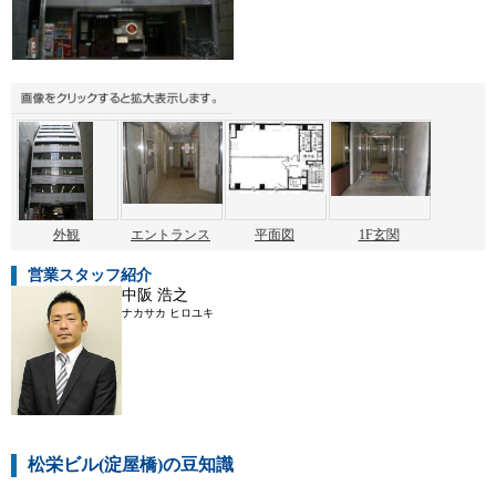
外観
エントランス
平面図
1F玄関
営業スタッフ紹介
中阪 浩之
ナカサカ ヒロユキ
松栄ビル(淀屋橋)の豆知識