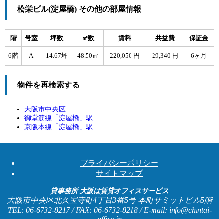
松栄ビル(淀屋橋) その他の部屋情報
階
号室
坪数
㎡数
賃料
共益費
保証金
6階
A
14.67坪
48.50㎡
220,050 円
29,340 円
6ヶ月
物件を再検索する
大阪市中央区
御堂筋線「
淀屋橋
」駅
京阪本線「
淀屋橋
」駅
プライバシーポリシー
サイトマップ
貸事務所 大阪は賃貸オフィスサービス
大阪市中央区北久宝寺町4丁目3番5号 本町サミットビル5階
TEL: 06-6732-8217 / FAX: 06-6732-8218 / E-mail: info@chintai-
office.jp