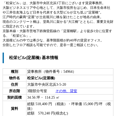
「松栄ビル」は、大阪市中央区北浜3丁目にございます賃貸事務所。
大阪ビジネスエリア中心地として、大阪市役所をはじめ、日本生命本社
や三井住友海上など日本を代表する大型ビルが立ち並ぶ“淀屋橋”。
江戸時代の豪商“淀屋”が土佐堀川に橋を架けたことが地名の由来。
現在のコンクリート橋は、堂島川に架かる“大江橋”とともに、重要文化財
に指定されています。
京阪本線・大阪市営地下鉄御堂筋線の「淀屋橋駅」より徒歩1分に位置す
る、「松栄ビル」。
大規模ビルの中では希少な、基準階面積が約40坪の賃貸オフィス。
分割したフロア相談も可能ですので、是非一度ご相談ください。
松栄ビル(淀屋橋) 基本情報
種別
貸事務所（物件番号：54964）
物件名
松栄ビル(淀屋橋)
住所
大阪市中央区北浜3-5-20
所在階
3階部分号室
その他、貸室
契約面積
34.56 坪・ 114.25 ㎡
総額 518,400 円 （税抜）・坪単価 15,000 円/坪 （税
賃料
抜）
総額 570,240 円(税含む)