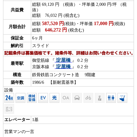
総額 69,120 円 （税抜）・坪単価 2,000 円/坪 （税
共益費
抜）
総額 76,032 円 (税含む)
587,520
円
17,000
円
総額
(税抜)・坪単価
(税抜)
月額合計
646,272
円
総額
(税含む)
保証金
6ヶ月
解約引
スライド
淀屋橋
御堂筋線 『
』 0.2 分
最寄駅
淀屋橋
京阪本線 『
』 0.2 分
構造
鉄骨鉄筋コンクリート造 9階建
築年数
1986/6 【新耐震基準】
設備
エレベーター
1基
営業マンの一言