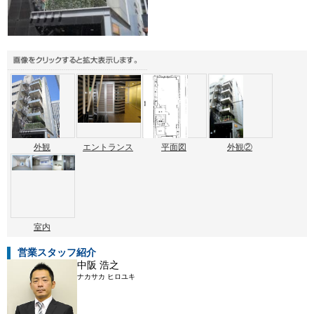
外観
エントランス
平面図
外観②
室内
営業スタッフ紹介
中阪 浩之
ナカサカ ヒロユキ