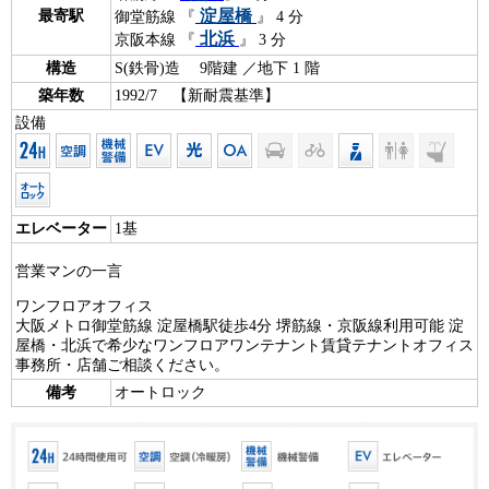
淀屋橋
最寄駅
御堂筋線 『
』 4 分
北浜
京阪本線 『
』 3 分
構造
S(鉄骨)造 9階建 ／地下 1 階
築年数
1992/7 【新耐震基準】
設備
エレベーター
1基
営業マンの一言
ワンフロアオフィス
大阪メトロ御堂筋線 淀屋橋駅徒歩4分 堺筋線・京阪線利用可能 淀
屋橋・北浜で希少なワンフロアワンテナント賃貸テナントオフィス
事務所・店舗ご相談ください。
備考
オートロック