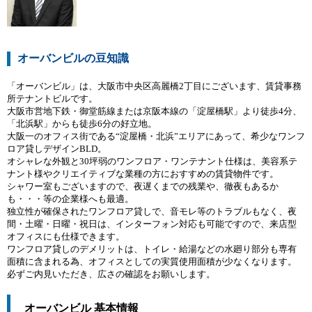
オーバンビルの豆知識
「オーバンビル」は、大阪市中央区高麗橋2丁目にございます、賃貸事務
所テナントビルです。
大阪市営地下鉄・御堂筋線または京阪本線の「淀屋橋駅」より徒歩4分、
「北浜駅」からも徒歩6分の好立地。
大阪一のオフィス街である“淀屋橋・北浜”エリアにあって、希少なワンフ
ロア貸しデザインBLD。
オシャレな外観と30坪弱のワンフロア・ワンテナント仕様は、美容系テ
ナント様やクリエイティブな業種の方におすすめの賃貸物件です。
シャワー室もございますので、夜遅くまでの残業や、徹夜もあるか
も・・・等の企業様へも最適。
独立性が確保されたワンフロア貸しで、音モレ等のトラブルもなく、夜
間・土曜・日曜・祝日は、インターフォン対応も可能ですので、来店型
オフィスにも仕様できます。
ワンフロア貸しのデメリットは、トイレ・給湯などの水廻り部分も専有
面積に含まれる為、オフィスとしての実質使用面積が少なくなります。
必ずご内見いただき、広さの確認をお願いします。
オーバンビル 基本情報