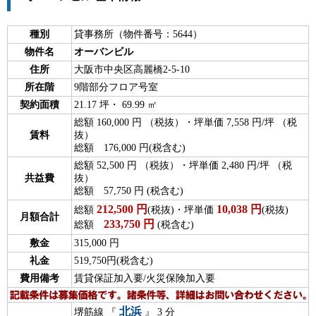
種別
貸事務所（物件番号：5644）
物件名
オーバンビル
住所
大阪市中央区高麗橋2-5-10
所在階
9階部分フロア号室
契約面積
21.17 坪・ 69.99 ㎡
総額 160,000 円 （税抜）・坪単価 7,558 円/坪 （税
賃料
抜）
総額 176,000 円(税含む)
総額 52,500 円 （税抜）・坪単価 2,480 円/坪 （税
共益費
抜）
総額 57,750 円 (税含む)
212,500
円
10,038
円
総額
(税抜)・坪単価
(税抜)
月額合計
233,750
円
総額
(税含む)
敷金
315,000 円
礼金
519,750円(税含む)
費用備考
賃貸保証加入要/火災保険加入要
北浜
堺筋線 『
』 3 分