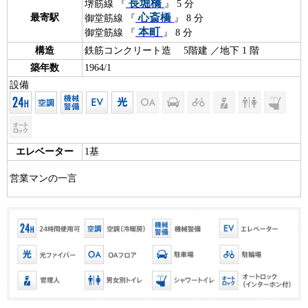
長堀橋
堺筋線 『
』 5 分
心斎橋
最寄駅
御堂筋線 『
』 8 分
本町
御堂筋線 『
』 8 分
構造
鉄筋コンクリート造 5階建 ／地下 1 階
築年数
1964/1
設備
エレベーター
1基
営業マンの一言