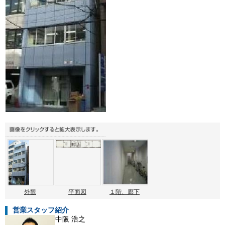
外観
平面図
１階、廊下
営業スタッフ紹介
中阪 浩之