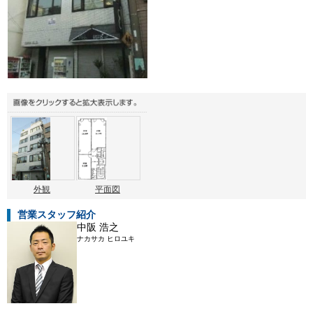
外観
平面図
営業スタッフ紹介
中阪 浩之
ナカサカ ヒロユキ