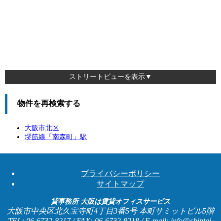
ストリートビューを表示▼
物件を再検索する
大阪市北区
堺筋線「
南森町
」駅
プライバシーポリシー
サイトマップ
貸事務所 大阪は賃貸オフィスサービス
大阪市中央区北久宝寺町4丁目3番5号 本町サミットビル5階
TEL: 06-6732-8217 / FAX: 06-6732-8218 / E-mail: info@chintai-