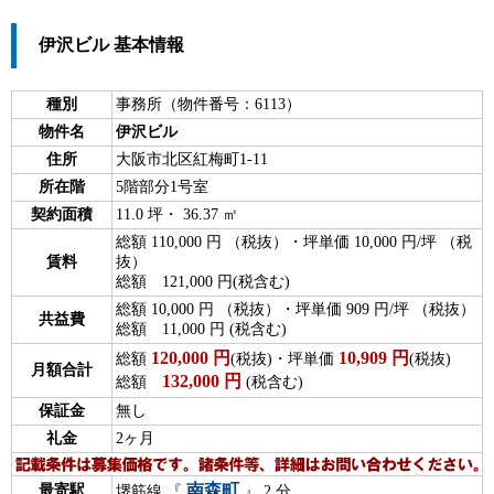
伊沢ビル 基本情報
種別
事務所（物件番号：6113）
物件名
伊沢ビル
住所
大阪市北区紅梅町1-11
所在階
5階部分1号室
契約面積
11.0 坪・ 36.37 ㎡
総額 110,000 円 （税抜）・坪単価 10,000 円/坪 （税
賃料
抜）
総額 121,000 円(税含む)
総額 10,000 円 （税抜）・坪単価 909 円/坪 （税抜）
共益費
総額 11,000 円 (税含む)
120,000
円
10,909
円
総額
(税抜)・坪単価
(税抜)
月額合計
132,000
円
総額
(税含む)
保証金
無し
礼金
2ヶ月
南森町
最寄駅
堺筋線 『
』 2 分