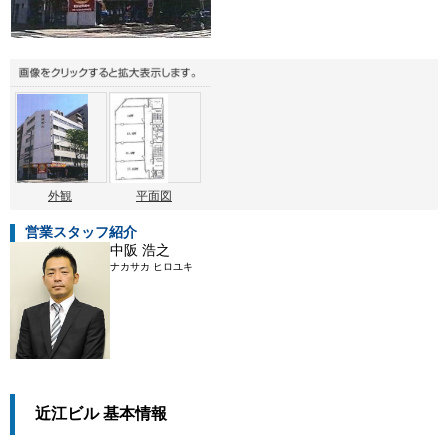
外観
平面図
営業スタッフ紹介
中阪 浩之
ナカサカ ヒロユキ
近江ビル 基本情報