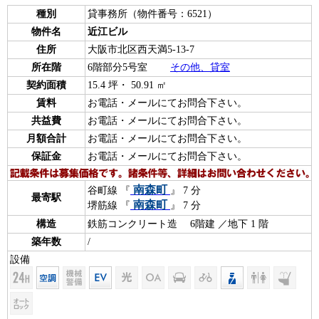
種別
貸事務所（物件番号：6521）
物件名
近江ビル
住所
大阪市北区西天満5-13-7
所在階
6階部分5号室
その他、貸室
契約面積
15.4 坪・ 50.91 ㎡
賃料
お電話・メールにてお問合下さい。
共益費
お電話・メールにてお問合下さい。
月額合計
お電話・メールにてお問合下さい。
保証金
お電話・メールにてお問合下さい。
南森町
谷町線 『
』 7 分
最寄駅
南森町
堺筋線 『
』 7 分
構造
鉄筋コンクリート造 6階建 ／地下 1 階
築年数
/
設備