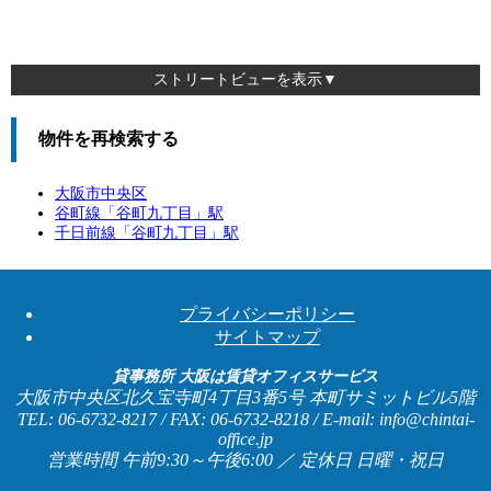
ストリートビューを表示▼
物件を再検索する
大阪市中央区
谷町線「
谷町九丁目
」駅
千日前線「
谷町九丁目
」駅
プライバシーポリシー
サイトマップ
貸事務所 大阪は賃貸オフィスサービス
大阪市中央区北久宝寺町4丁目3番5号 本町サミットビル5階
TEL: 06-6732-8217 / FAX: 06-6732-8218 / E-mail: info@chintai-
office.jp
営業時間 午前9:30～午後6:00 ／ 定休日 日曜・祝日