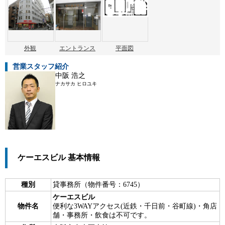
外観
エントランス
平面図
営業スタッフ紹介
中阪 浩之
ナカサカ ヒロユキ
ケーエスビル 基本情報
種別
貸事務所（物件番号：6745）
ケーエスビル
物件名
便利な3WAYアクセス(近鉄・千日前・谷町線)・角店
舗・事務所・飲食は不可です。