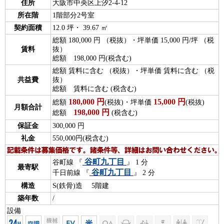
住所
大阪市中央区上汐2-4-12
所在階
1階部分2号室
契約面積
12.0 坪・ 39.67 ㎡
総額 180,000 円 （税抜）・坪単価 15,000 円/坪 （税
賃料
抜）
総額 198,000 円(税含む)
総額 賃料に含む （税抜）・坪単価 賃料に含む （税
共益費
抜）
総額 賃料に含む (税含む)
180,000
円
15,000
円
総額
(税抜)・坪単価
(税抜)
月額合計
198,000
円
総額
(税含む)
保証金
300,000 円
礼金
550,000円(税含む)
谷町九丁目
谷町線 『
』 1 分
最寄駅
谷町九丁目
千日前線 『
』 2 分
構造
S(鉄骨)造 5階建
築年数
/
設備