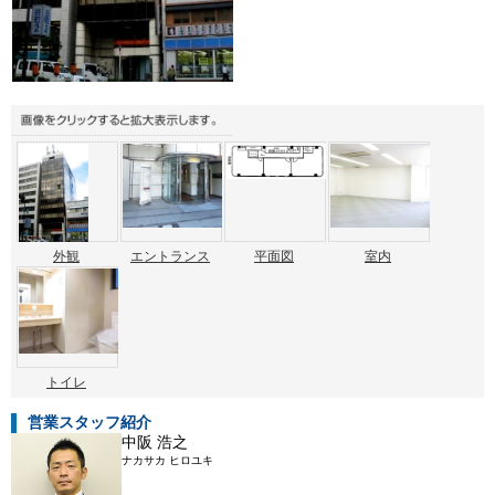
外観
エントランス
平面図
室内
トイレ
営業スタッフ紹介
中阪 浩之
ナカサカ ヒロユキ