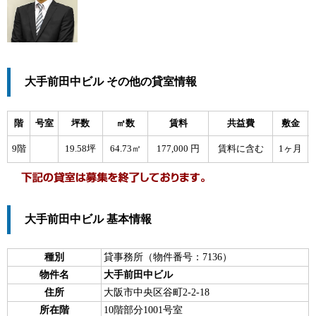
大手前田中ビル その他の貸室情報
階
号室
坪数
㎡数
賃料
共益費
敷金
9階
19.58坪
64.73㎡
177,000 円
賃料に含む
1ヶ月
大手前田中ビル 基本情報
種別
貸事務所（物件番号：7136）
物件名
大手前田中ビル
住所
大阪市中央区谷町2-2-18
所在階
10階部分1001号室