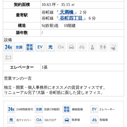
契約面積
10.63 坪・ 35.15 ㎡
天満橋
谷町線 『
』 2 分
最寄駅
谷町四丁目
谷町線 『
』 6 分
構造
S(鉄骨)造 10階建
築年数
/
設備
エレベーター
1基
営業マンの一言
独立・開業・個人事務所にオススメの賃貸オフィスです。
リニューアル完了!大阪・谷町筋に面した貸しオフィス。